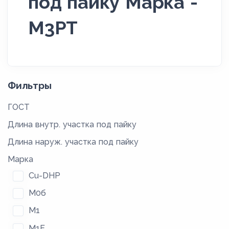
под пайку Марка -
М3РТ
Фильтры
ГОСТ
Длина внутр. участка под пайку
Длина наруж. участка под пайку
Марка
Cu-DHP
М0б
М1
М1Е