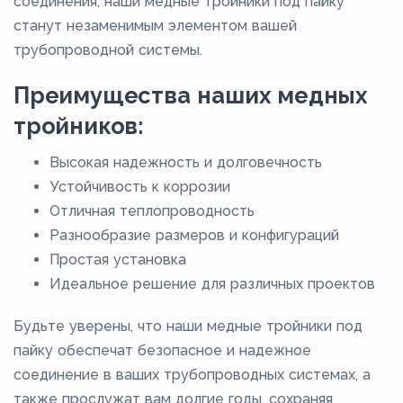
соединения, наши медные тройники под пайку
76,1
станут незаменимым элементом вашей
8
трубопроводной системы.
80
Преимущества наших медных
88,9
тройников:
9
Высокая надежность и долговечность
Устойчивость к коррозии
Отличная теплопроводность
Разнообразие размеров и конфигураций
Простая установка
Идеальное решение для различных проектов
Будьте уверены, что наши медные тройники под
пайку обеспечат безопасное и надежное
соединение в ваших трубопроводных системах, а
также прослужат вам долгие годы, сохраняя