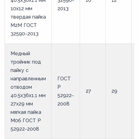
40.5х36х1.1 мм
32590-
10
12
10х12 мм
2013
твердая пайка
М2М ГОСТ
32590-2013
Медный
тройник под
пайку с
направленным
ГОСТ
отводом
Р
27
29
40.5х36х1.1 мм
52922-
27х29 мм
2008
мягкая пайка
М0б ГОСТ Р
52922-2008