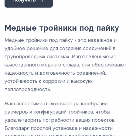
27,4
28
34
Медные тройники под пайку
35
Медные тройники под пайку - это надежное и
40
удобное решение для создания соединений в
40,5
трубопроводных системах. Изготовленные из
качественного медного сплава, они обеспечивают
42
надежность и долговечность соединений,
53,6
устойчивость к коррозии и высокую
54
теплопроводность.
6
Наш ассортимент включает разнообразие
64
размеров и конфигураций тройников, чтобы
66,7
удовлетворить потребности ваших проектов.
70
Благодаря простой установке и надежности