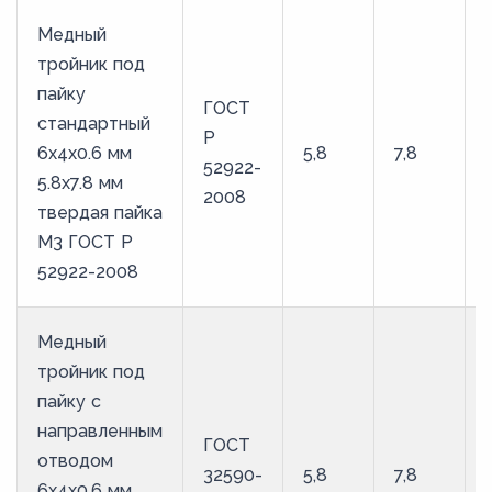
Медный
тройник под
пайку
ГОСТ
стандартный
Р
6х4х0.6 мм
5,8
7,8
52922-
5.8х7.8 мм
2008
твердая пайка
М3 ГОСТ Р
52922-2008
Медный
тройник под
пайку с
направленным
ГОСТ
отводом
32590-
5,8
7,8
6х4х0.6 мм