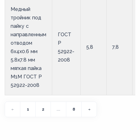
Медный
тройник под
пайку с
направленным
ГОСТ
отводом
Р
5,8
7,8
6х4х0.6 мм
52922-
5.8х7.8 мм
2008
мягкая пайка
М1М ГОСТ Р
52922-2008
1
2
...
8