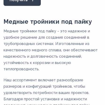
25
26
29
Медные тройники под пайку
34
Медные тройники под пайку - это надежное и
34,5
удобное решение для создания соединений в
36,5
трубопроводных системах. Изготовленные из
качественного медного сплава, они обеспечивают
38,5
надежность и долговечность соединений,
40,5
устойчивость к коррозии и высокую
51,5
теплопроводность.
56
Наш ассортимент включает разнообразие
59,5
размеров и конфигураций тройников, чтобы
7,8
удовлетворить потребности ваших проектов.
8,8
Благодаря простой установке и надежности