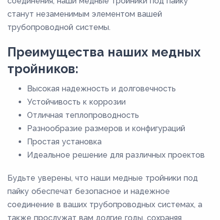
соединения, наши медные тройники под пайку
9
станут незаменимым элементом вашей
9,8
трубопроводной системы.
Преимущества наших медных
тройников:
Высокая надежность и долговечность
Устойчивость к коррозии
Отличная теплопроводность
Разнообразие размеров и конфигураций
Простая установка
Идеальное решение для различных проектов
Будьте уверены, что наши медные тройники под
пайку обеспечат безопасное и надежное
соединение в ваших трубопроводных системах, а
также прослужат вам долгие годы, сохраняя