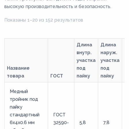
высокую производительность и безопасность.
Показаны 1–20 из 152 результатов
Длина
Длина
внутр.
наруж.
участка
участка
Название
под
под
товара
ГОСТ
пайку
пайку
М
Медный
тройник под
пайку
стандартный
ГОСТ
6х4х0.6 мм
32590-
5,8
7,8