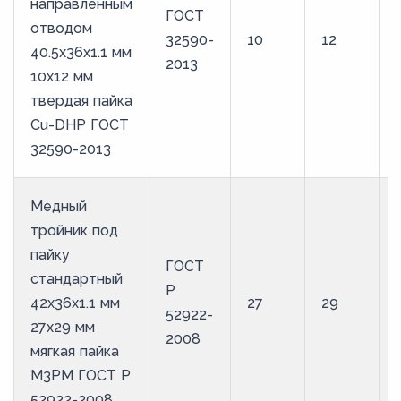
направленным
ГОСТ
отводом
32590-
10
12
40.5х36х1.1 мм
2013
10х12 мм
твердая пайка
Cu-DHP ГОСТ
32590-2013
Медный
тройник под
пайку
ГОСТ
стандартный
Р
42х36х1.1 мм
27
29
52922-
27х29 мм
2008
мягкая пайка
М3РМ ГОСТ Р
52922-2008