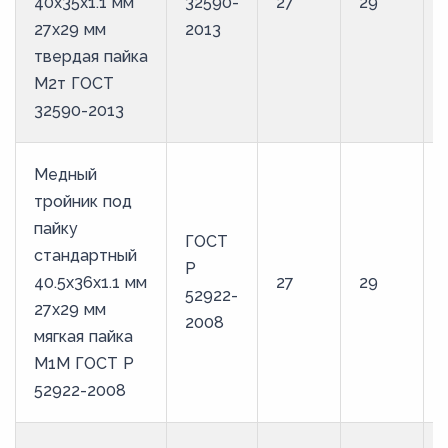
40х35х1.1 мм
32590-
27
29
27х29 мм
2013
твердая пайка
М2т ГОСТ
32590-2013
Медный
тройник под
пайку
ГОСТ
стандартный
Р
40.5х36х1.1 мм
27
29
52922-
27х29 мм
2008
мягкая пайка
М1М ГОСТ Р
52922-2008