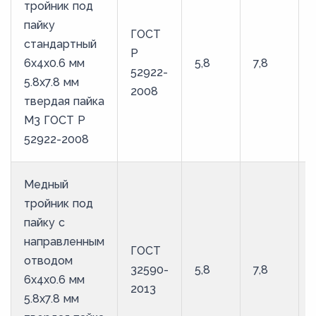
тройник под
пайку
ГОСТ
стандартный
Р
6х4х0.6 мм
5,8
7,8
52922-
5.8х7.8 мм
2008
твердая пайка
М3 ГОСТ Р
52922-2008
Медный
тройник под
пайку с
направленным
ГОСТ
отводом
32590-
5,8
7,8
6х4х0.6 мм
2013
5.8х7.8 мм