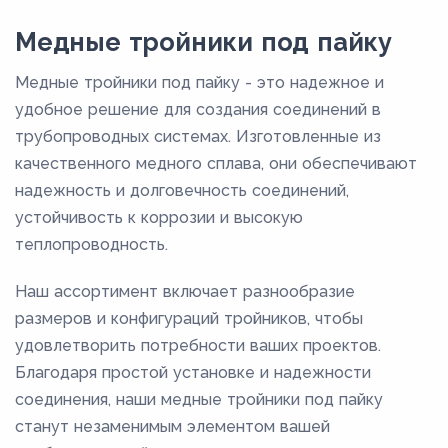
55
Медные тройники под пайку
57
Медные тройники под пайку - это надежное и
6
удобное решение для создания соединений в
60
трубопроводных системах. Изготовленные из
качественного медного сплава, они обеспечивают
65
надежность и долговечность соединений,
68
устойчивость к коррозии и высокую
7
теплопроводность.
76
Наш ассортимент включает разнообразие
9
размеров и конфигураций тройников, чтобы
92
удовлетворить потребности ваших проектов.
Благодаря простой установке и надежности
соединения, наши медные тройники под пайку
станут незаменимым элементом вашей