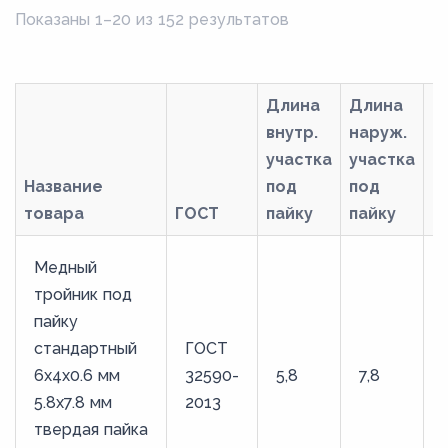
Показаны 1–20 из 152 результатов
Длина
Длина
внутр.
наруж.
участка
участка
Название
под
под
товара
ГОСТ
пайку
пайку
М
Медный
тройник под
пайку
стандартный
ГОСТ
6х4х0.6 мм
32590-
5,8
7,8
5.8х7.8 мм
2013
твердая пайка