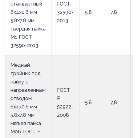
стандартный
ГОСТ
6х4х0.6 мм
32590-
5,8
7,8
5.8х7.8 мм
2013
твердая пайка
М1 ГОСТ
32590-2013
Медный
тройник под
пайку с
направленным
ГОСТ
отводом
Р
5,8
7,8
6х4х0.6 мм
52922-
5.8х7.8 мм
2008
мягкая пайка
М0б ГОСТ Р