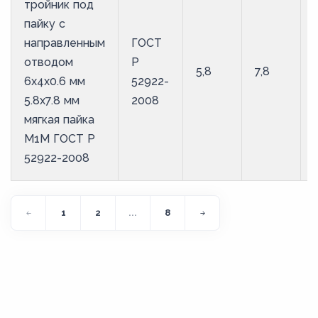
тройник под
пайку с
направленным
ГОСТ
отводом
Р
5,8
7,8
6х4х0.6 мм
52922-
5.8х7.8 мм
2008
мягкая пайка
М1М ГОСТ Р
52922-2008
1
2
...
8