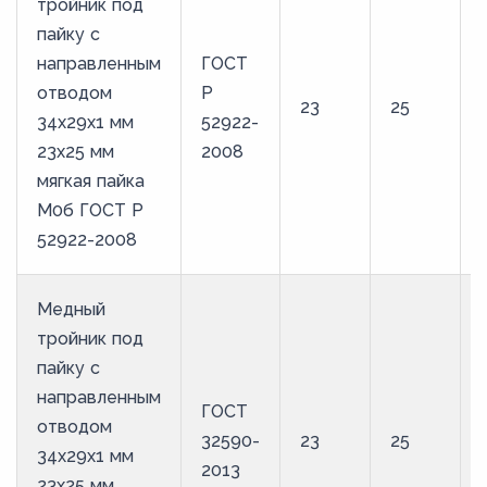
тройник под
пайку с
направленным
ГОСТ
отводом
Р
23
25
34х29х1 мм
52922-
23х25 мм
2008
мягкая пайка
М0б ГОСТ Р
52922-2008
Медный
тройник под
пайку с
направленным
ГОСТ
отводом
32590-
23
25
34х29х1 мм
2013
23х25 мм