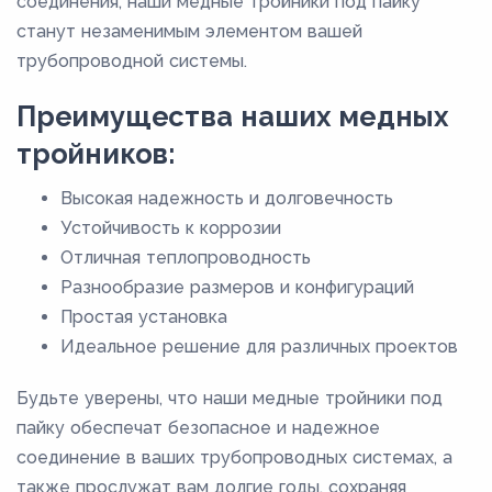
соединения, наши медные тройники под пайку
76,1
станут незаменимым элементом вашей
8
трубопроводной системы.
80
Преимущества наших медных
88,9
тройников:
9
Высокая надежность и долговечность
Устойчивость к коррозии
Отличная теплопроводность
Разнообразие размеров и конфигураций
Простая установка
Идеальное решение для различных проектов
Будьте уверены, что наши медные тройники под
пайку обеспечат безопасное и надежное
соединение в ваших трубопроводных системах, а
также прослужат вам долгие годы, сохраняя