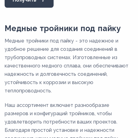
27,4
28
34
Медные тройники под пайку
35
Медные тройники под пайку - это надежное и
40
удобное решение для создания соединений в
40,5
трубопроводных системах. Изготовленные из
качественного медного сплава, они обеспечивают
42
надежность и долговечность соединений,
53,6
устойчивость к коррозии и высокую
54
теплопроводность.
6
Наш ассортимент включает разнообразие
64
размеров и конфигураций тройников, чтобы
66,7
удовлетворить потребности ваших проектов.
70
Благодаря простой установке и надежности