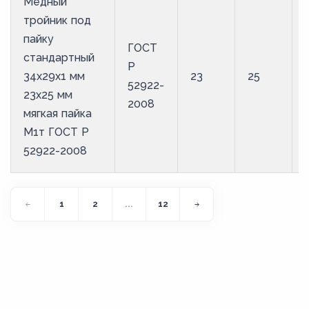
Медный
тройник под
пайку
ГОСТ
стандартный
Р
34х29х1 мм
23
25
52922-
23х25 мм
2008
мягкая пайка
М1т ГОСТ Р
52922-2008
1
2
...
12