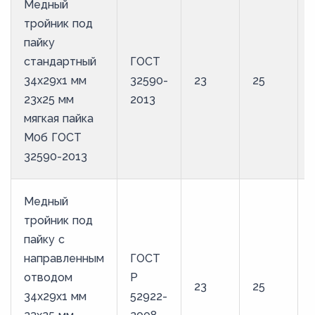
Медный
тройник под
пайку
стандартный
ГОСТ
34х29х1 мм
32590-
23
25
23х25 мм
2013
мягкая пайка
М0б ГОСТ
32590-2013
Медный
тройник под
пайку с
направленным
ГОСТ
отводом
Р
23
25
34х29х1 мм
52922-