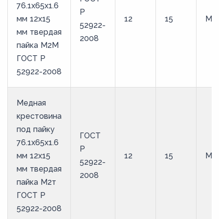
76.1х65х1.6
Р
мм 12х15
12
15
М2
52922-
мм твердая
2008
пайка М2М
ГОСТ Р
52922-2008
Медная
крестовина
под пайку
ГОСТ
76.1х65х1.6
Р
мм 12х15
12
15
М2
52922-
мм твердая
2008
пайка М2т
ГОСТ Р
52922-2008