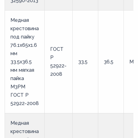
32590-2013
Медная
крестовина
под пайку
76.1х65х1.6
ГОСТ
мм
Р
33.5х36.5
33,5
36,5
М3
52922-
мм мягкая
2008
пайка
М3РМ
ГОСТ Р
52922-2008
Медная
крестовина