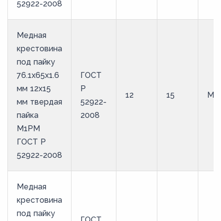
52922-2008
Медная
крестовина
под пайку
76.1х65х1.6
ГОСТ
мм 12х15
Р
12
15
М1
мм твердая
52922-
пайка
2008
М1РМ
ГОСТ Р
52922-2008
Медная
крестовина
под пайку
ГОСТ