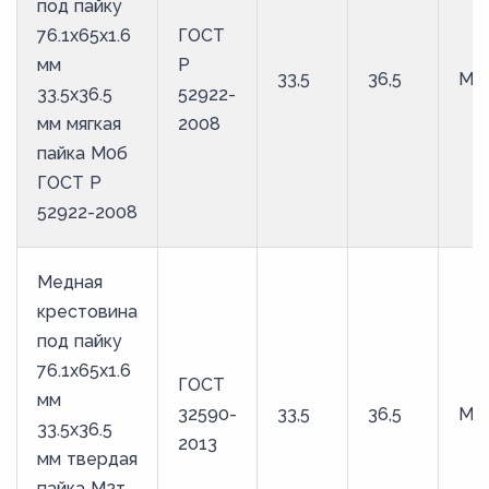
под пайку
76.1х65х1.6
ГОСТ
мм
Р
33,5
36,5
М0
33.5х36.5
52922-
мм мягкая
2008
пайка М0б
ГОСТ Р
52922-2008
Медная
крестовина
под пайку
76.1х65х1.6
ГОСТ
мм
32590-
33,5
36,5
М2
33.5х36.5
2013
мм твердая
пайка М2т