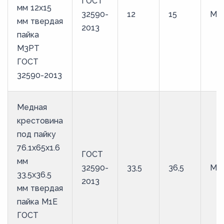
ГОСТ
мм 12х15
32590-
12
15
М3
мм твердая
2013
пайка
М3РТ
ГОСТ
32590-2013
Медная
крестовина
под пайку
76.1х65х1.6
ГОСТ
мм
32590-
33,5
36,5
М1
33.5х36.5
2013
мм твердая
пайка М1Е
ГОСТ