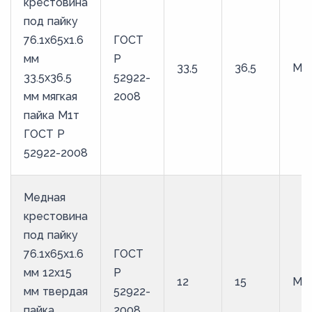
крестовина
под пайку
76.1х65х1.6
ГОСТ
мм
Р
33,5
36,5
М1
33.5х36.5
52922-
мм мягкая
2008
пайка М1т
ГОСТ Р
52922-2008
Медная
крестовина
под пайку
76.1х65х1.6
ГОСТ
мм 12х15
Р
12
15
М3
мм твердая
52922-
пайка
2008