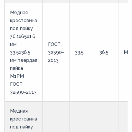
Медная
крестовина
под пайку
76.1х65х1.6
мм
ГОСТ
33.5х36.5
32590-
33,5
36,5
М1
мм твердая
2013
пайка
М1РМ
ГОСТ
32590-2013
Медная
крестовина
под пайку