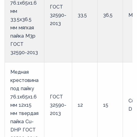
76.1х65х1.6
ГОСТ
мм
32590-
33,5
36,5
М3
33.5х36.5
2013
мм мягкая
пайка М3р
ГОСТ
32590-2013
Медная
крестовина
под пайку
76.1х65х1.6
ГОСТ
Cu-
мм 12х15
32590-
12
15
DH
мм твердая
2013
пайка Cu-
DHP ГОСТ