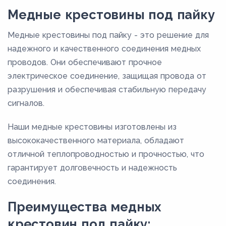
47
Медные крестовины под пайку
55
Медные крестовины под пайку - это решение для
57
надежного и качественного соединения медных
6
проводов. Они обеспечивают прочное
электрическое соединение, защищая провода от
60
разрушения и обеспечивая стабильную передачу
65
сигналов.
68
Наши медные крестовины изготовлены из
7
высококачественного материала, обладают
76
отличной теплопроводностью и прочностью, что
9
гарантирует долговечность и надежность
92
соединения.
Преимущества медных
крестовин под пайку: