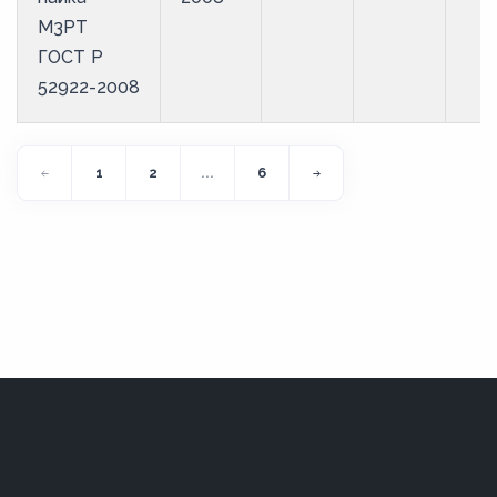
М3РТ
ГОСТ Р
52922-2008
1
2
...
6