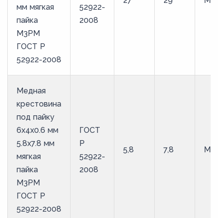
27
29
М3
мм мягкая
52922-
пайка
2008
М3РМ
ГОСТ Р
52922-2008
Медная
крестовина
под пайку
6х4х0.6 мм
ГОСТ
5.8х7.8 мм
Р
5,8
7,8
М3
мягкая
52922-
пайка
2008
М3РМ
ГОСТ Р
52922-2008