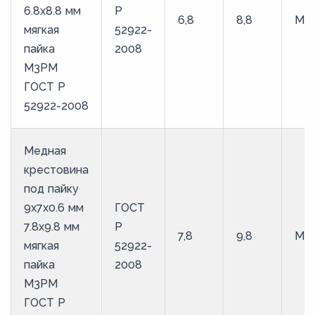
6.8х8.8 мм
Р
6,8
8,8
М3
мягкая
52922-
пайка
2008
М3РМ
ГОСТ Р
52922-2008
Медная
крестовина
под пайку
9х7х0.6 мм
ГОСТ
7.8х9.8 мм
Р
7,8
9,8
М3
мягкая
52922-
пайка
2008
М3РМ
ГОСТ Р