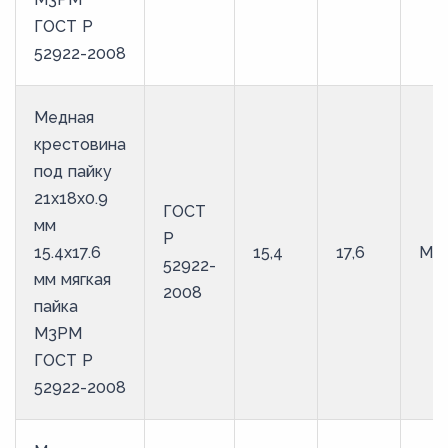
ГОСТ Р
52922-2008
Медная
крестовина
под пайку
21х18х0.9
ГОСТ
мм
Р
15.4х17.6
15,4
17,6
М3
52922-
мм мягкая
2008
пайка
М3РМ
ГОСТ Р
52922-2008