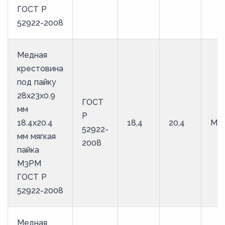
ГОСТ Р
52922-2008
Медная
крестовина
под пайку
28х23х0.9
ГОСТ
мм
Р
18.4х20.4
18,4
20,4
М3
52922-
мм мягкая
2008
пайка
М3РМ
ГОСТ Р
52922-2008
Медная