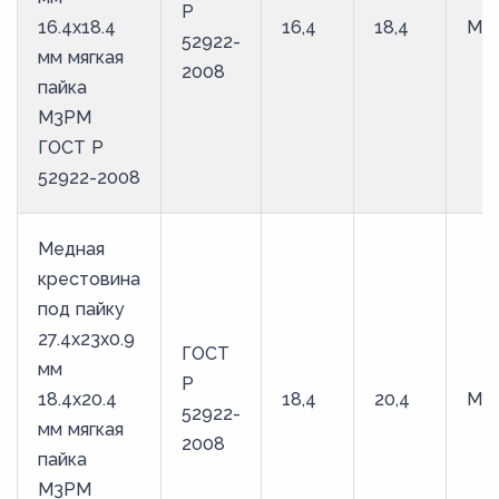
Р
16.4х18.4
16,4
18,4
М3
52922-
мм мягкая
2008
пайка
М3РМ
ГОСТ Р
52922-2008
Медная
крестовина
под пайку
27.4х23х0.9
ГОСТ
мм
Р
18.4х20.4
18,4
20,4
М3
52922-
мм мягкая
2008
пайка
М3РМ