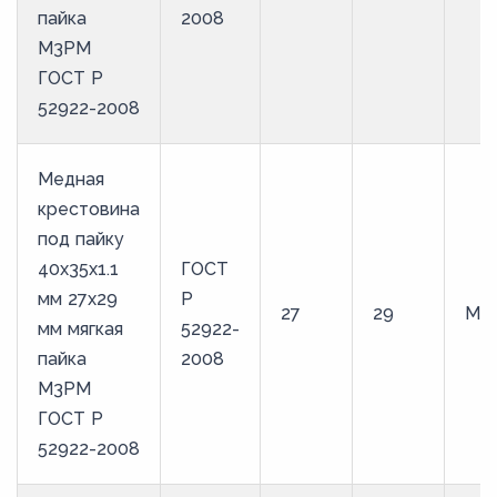
пайка
2008
М3РМ
ГОСТ Р
52922-2008
Медная
крестовина
под пайку
40х35х1.1
ГОСТ
мм 27х29
Р
27
29
М3
мм мягкая
52922-
пайка
2008
М3РМ
ГОСТ Р
52922-2008