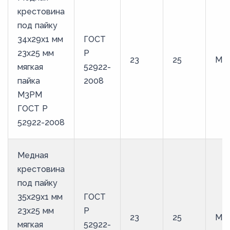
крестовина
под пайку
34х29х1 мм
ГОСТ
23х25 мм
Р
23
25
М3
мягкая
52922-
пайка
2008
М3РМ
ГОСТ Р
52922-2008
Медная
крестовина
под пайку
35х29х1 мм
ГОСТ
23х25 мм
Р
23
25
М3
мягкая
52922-