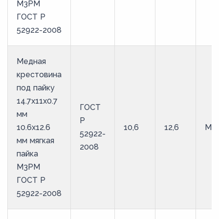
М3РМ
ГОСТ Р
52922-2008
Медная
крестовина
под пайку
14.7х11х0.7
ГОСТ
мм
Р
10.6х12.6
10,6
12,6
М3
52922-
мм мягкая
2008
пайка
М3РМ
ГОСТ Р
52922-2008