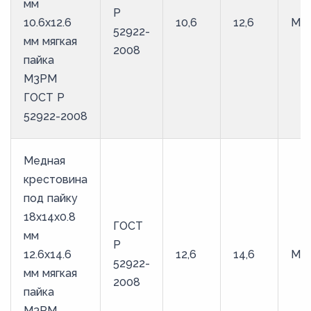
мм
Р
10.6х12.6
10,6
12,6
М3
52922-
мм мягкая
2008
пайка
М3РМ
ГОСТ Р
52922-2008
Медная
крестовина
под пайку
18х14х0.8
ГОСТ
мм
Р
12.6х14.6
12,6
14,6
М3
52922-
мм мягкая
2008
пайка
М3РМ