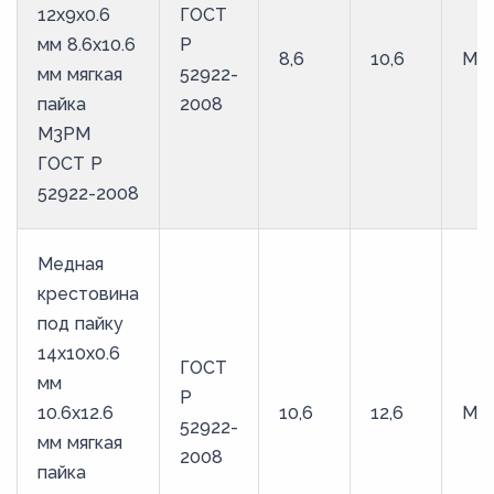
12х9х0.6
ГОСТ
мм 8.6х10.6
Р
8,6
10,6
М3
мм мягкая
52922-
пайка
2008
М3РМ
ГОСТ Р
52922-2008
Медная
крестовина
под пайку
14х10х0.6
ГОСТ
мм
Р
10.6х12.6
10,6
12,6
М3
52922-
мм мягкая
2008
пайка