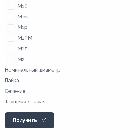
М1Е
М1м
М1р
М1РМ
М1т
М2
Номинальный диаметр
М2м
Пайка
М2р
Сечение
М2РМ
Толщина стенки
М2т
М3
Получить
М3М
М3р