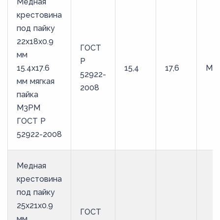
Медная
крестовина
под пайку
22х18х0.9
ГОСТ
мм
Р
15.4х17.6
15,4
17,6
М3
52922-
мм мягкая
2008
пайка
М3РМ
ГОСТ Р
52922-2008
Медная
крестовина
под пайку
25х21х0.9
ГОСТ
мм