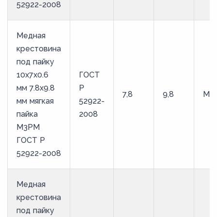
52922-2008
Медная
крестовина
под пайку
10х7х0.6
ГОСТ
мм 7.8х9.8
Р
7,8
9,8
М3
мм мягкая
52922-
пайка
2008
М3РМ
ГОСТ Р
52922-2008
Медная
крестовина
под пайку