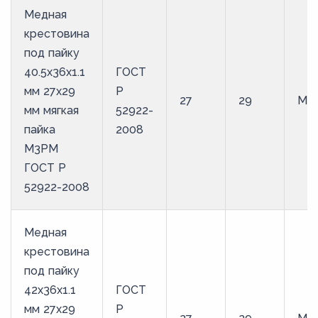
Медная
крестовина
под пайку
40.5х36х1.1
ГОСТ
мм 27х29
Р
27
29
М3
мм мягкая
52922-
пайка
2008
М3РМ
ГОСТ Р
52922-2008
Медная
крестовина
под пайку
42х36х1.1
ГОСТ
мм 27х29
Р