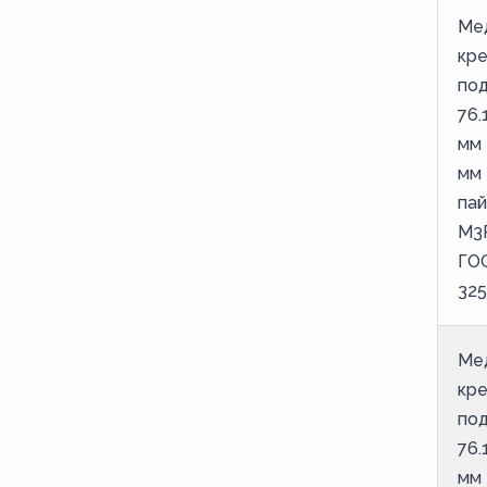
40
Ме
40,5
кр
под
42
76.
53,6
мм 
54
мм
6
пай
М3
64
ГО
66,7
325
70
76,1
Ме
8
кр
под
80
76.
88,9
мм