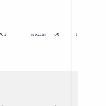
76,1
твердая
65
1,6
О