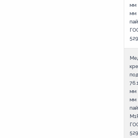
мм 
мм
пай
ГО
52
Ме
кр
под
76.
мм 
мм
пай
М1
ГО
52