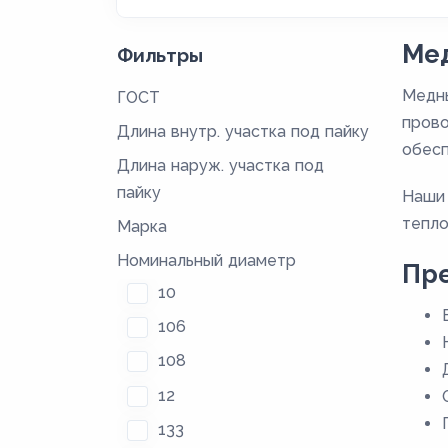
Мед
Фильтры
Медны
ГОСТ
прово
Длина внутр. участка под пайку
обесп
Длина наруж. участка под
пайку
Наши 
тепло
Марка
Номинальный диаметр
Пре
10
106
108
12
133