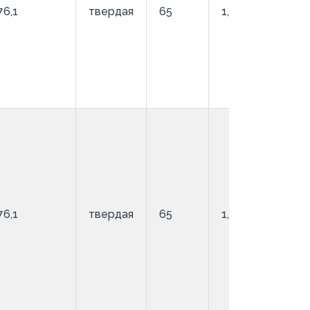
76,1
твердая
65
1,6
О
76,1
твердая
65
1,6
О