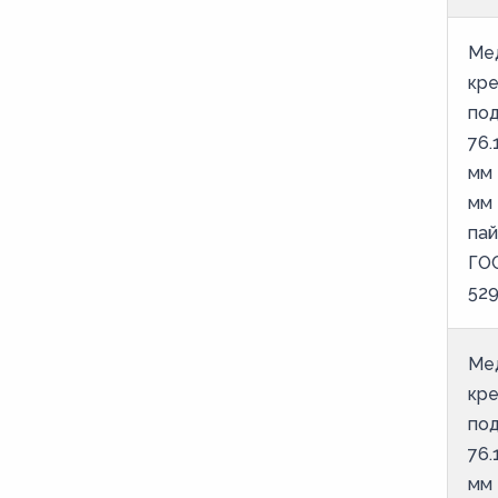
Ме
кр
под
76.
мм 
мм
па
ГО
52
Ме
кр
под
76.
мм 