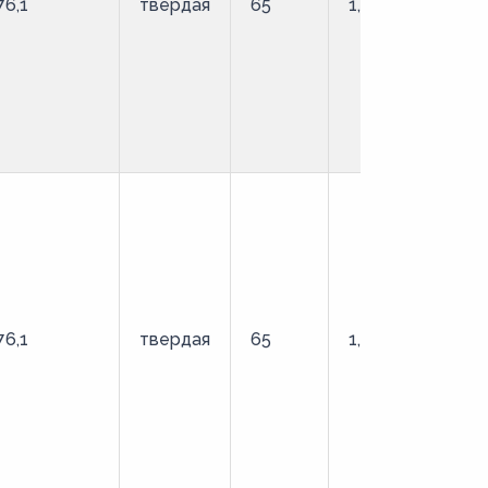
76,1
твердая
65
1,6
О
76,1
твердая
65
1,6
О