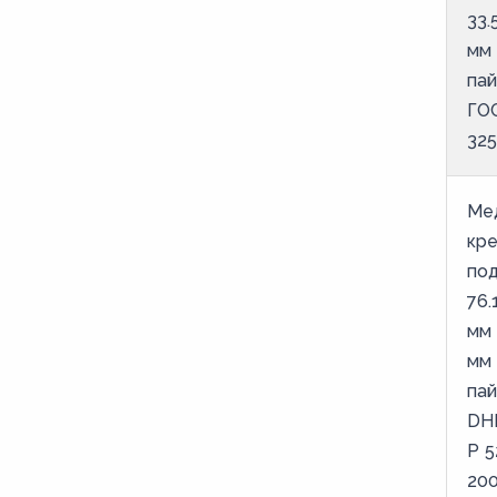
9
33.
мм
пай
ГО
325
Ме
кр
под
76.
мм 
мм
пай
DH
Р 5
20