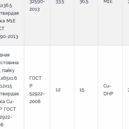
32590-
33,5
36,5
М1Е
5х36.5
2013
 твердая
ка М1Е
СТ
90-2013
дная
естовина
 пайку
1х65х1.6
ГОСТ
12х15
Р
Cu-
12
15
 твердая
52922-
DHP
ка Cu-
2008
P ГОСТ
2922-
08