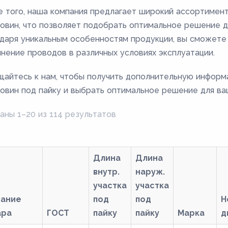
 того, наша компания предлагает широкий ассортимен
овин, что позволяет подобрать оптимальное решение д
даря уникальным особенностям продукции, вы сможете
нение проводов в различных условиях эксплуатации.
айтесь к нам, чтобы получить дополнительную инфор
овин под пайку и выбрать оптимальное решение для ва
аны 1–20 из 114 результатов
Длина
Длина
внутр.
наруж.
участка
участка
вание
под
под
Н
ара
ГОСТ
пайку
пайку
Марка
д