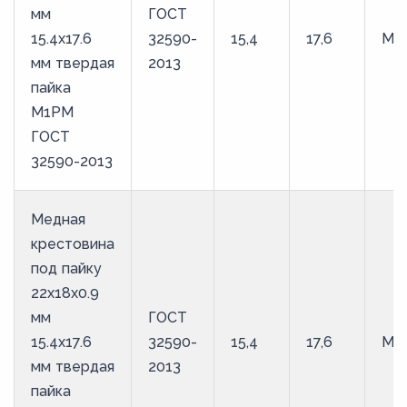
мм
ГОСТ
15.4х17.6
32590-
15,4
17,6
М1
мм твердая
2013
пайка
М1РМ
ГОСТ
32590-2013
Медная
крестовина
под пайку
22х18х0.9
мм
ГОСТ
15.4х17.6
32590-
15,4
17,6
М1
мм твердая
2013
пайка