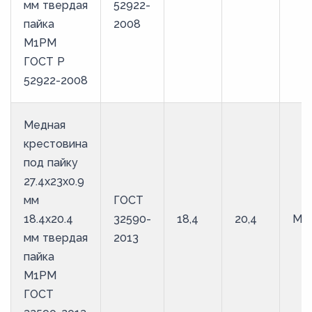
мм твердая
52922-
пайка
2008
М1РМ
ГОСТ Р
52922-2008
Медная
крестовина
под пайку
27.4х23х0.9
мм
ГОСТ
18.4х20.4
32590-
18,4
20,4
М1
мм твердая
2013
пайка
М1РМ
ГОСТ