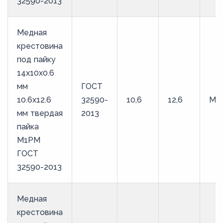
32590-2013
Медная
крестовина
под пайку
14х10х0.6
мм
ГОСТ
10.6х12.6
32590-
10,6
12,6
М1
мм твердая
2013
пайка
М1РМ
ГОСТ
32590-2013
Медная
крестовина