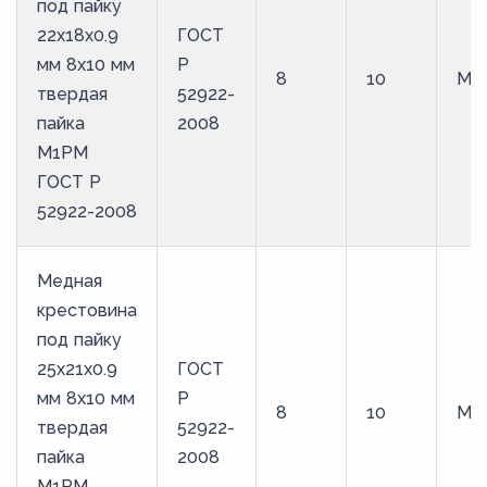
под пайку
22х18х0.9
ГОСТ
мм 8х10 мм
Р
8
10
М1
твердая
52922-
пайка
2008
М1РМ
ГОСТ Р
52922-2008
Медная
крестовина
под пайку
25х21х0.9
ГОСТ
мм 8х10 мм
Р
8
10
М1
твердая
52922-
пайка
2008
М1РМ