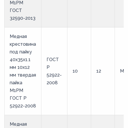
М1РМ
ГОСТ
32590-2013
Медная
крестовина
под пайку
40х35х1.1
ГОСТ
мм 10х12
Р
10
12
М1
мм твердая
52922-
пайка
2008
М1РМ
ГОСТ Р
52922-2008
Медная