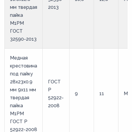
мм твердая
2013
пайка
М1РМ
ГОСТ
32590-2013
Медная
крестовина
под пайку
28х23х0.9
ГОСТ
мм 9х11 мм
Р
9
11
М1
твердая
52922-
пайка
2008
М1РМ
ГОСТ Р
52922-2008