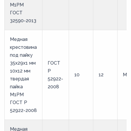
М1РМ
ГОСТ
32590-2013
Медная
крестовина
под пайку
35х29х1 мм
ГОСТ
10х12 мм
Р
10
12
М1
твердая
52922-
пайка
2008
М1РМ
ГОСТ Р
52922-2008
Медная