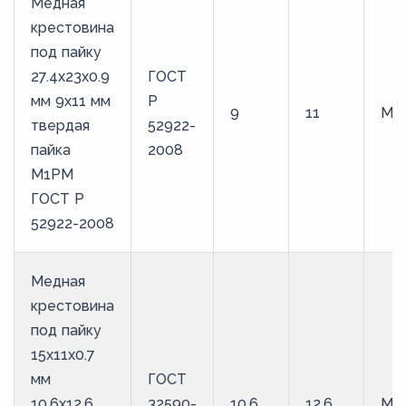
Медная
крестовина
под пайку
27.4х23х0.9
ГОСТ
мм 9х11 мм
Р
9
11
М1
твердая
52922-
пайка
2008
М1РМ
ГОСТ Р
52922-2008
Медная
крестовина
под пайку
15х11х0.7
мм
ГОСТ
10.6х12.6
32590-
10,6
12,6
М1