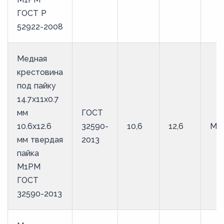
ГОСТ Р
52922-2008
Медная
крестовина
под пайку
14.7х11х0.7
мм
ГОСТ
10.6х12.6
32590-
10,6
12,6
М1
мм твердая
2013
пайка
М1РМ
ГОСТ
32590-2013