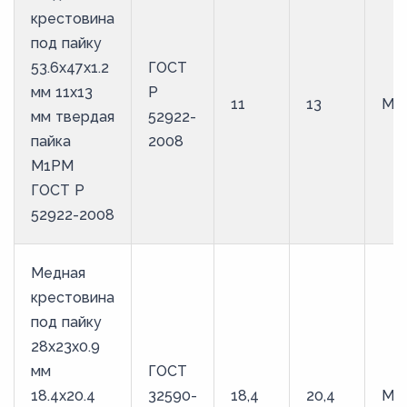
крестовина
под пайку
53.6х47х1.2
ГОСТ
мм 11х13
Р
11
13
М1
мм твердая
52922-
пайка
2008
М1РМ
ГОСТ Р
52922-2008
Медная
крестовина
под пайку
28х23х0.9
мм
ГОСТ
18.4х20.4
32590-
18,4
20,4
М1