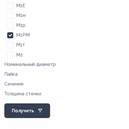
М1Е
М1м
М1р
М1РМ
М1т
М2
Номинальный диаметр
М2м
Пайка
М2р
Сечение
М2РМ
Толщина стенки
М2т
М3
Получить
М3М
М3р