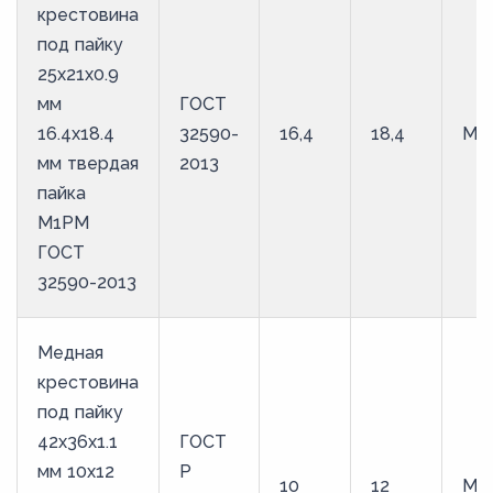
крестовина
под пайку
25х21х0.9
мм
ГОСТ
16.4х18.4
32590-
16,4
18,4
М1
мм твердая
2013
пайка
М1РМ
ГОСТ
32590-2013
Медная
крестовина
под пайку
42х36х1.1
ГОСТ
мм 10х12
Р
10
12
М1