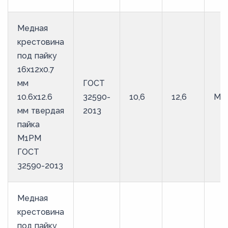
Медная
крестовина
под пайку
16х12х0.7
мм
ГОСТ
10.6х12.6
32590-
10,6
12,6
М1
мм твердая
2013
пайка
М1РМ
ГОСТ
32590-2013
Медная
крестовина
под пайку