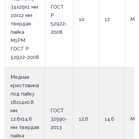
34х29х1 мм
ГОСТ
10х12 мм
Р
10
12
М1
твердая
52922-
пайка
2008
М1РМ
ГОСТ Р
52922-2008
Медная
крестовина
под пайку
18х14х0.8
мм
ГОСТ
12.6х14.6
32590-
12,6
14,6
М1
мм твердая
2013
пайка