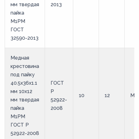
мм твердая
2013
пайка
М1РМ
ГОСТ
32590-2013
Медная
крестовина
под пайку
40.5х36х1.1
ГОСТ
мм 10х12
Р
10
12
М1
мм твердая
52922-
пайка
2008
М1РМ
ГОСТ Р
52922-2008