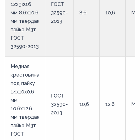
12х9х0.6
ГОСТ
мм 8.6х10.6
32590-
8,6
10,6
М3
мм твердая
2013
пайка М3т
ГОСТ
32590-2013
Медная
крестовина
под пайку
14х10х0.6
ГОСТ
мм
32590-
10,6
12,6
М3
10.6х12.6
2013
мм твердая
пайка М3т
ГОСТ