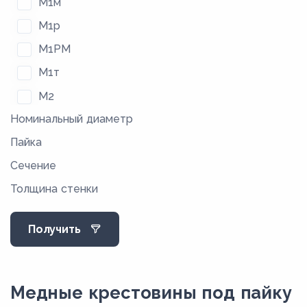
М1м
М1р
М1РМ
М1т
М2
Номинальный диаметр
М2м
Пайка
М2р
Сечение
М2РМ
Толщина стенки
М2т
М3
Получить
М3М
М3р
М3РМ
Медные крестовины под пайку
М3РТ