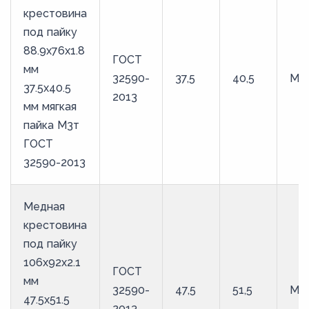
крестовина
под пайку
88.9х76х1.8
ГОСТ
мм
32590-
37,5
40,5
М3
37.5х40.5
2013
мм мягкая
пайка М3т
ГОСТ
32590-2013
Медная
крестовина
под пайку
106х92х2.1
ГОСТ
мм
32590-
47,5
51,5
М3
47.5х51.5
2013