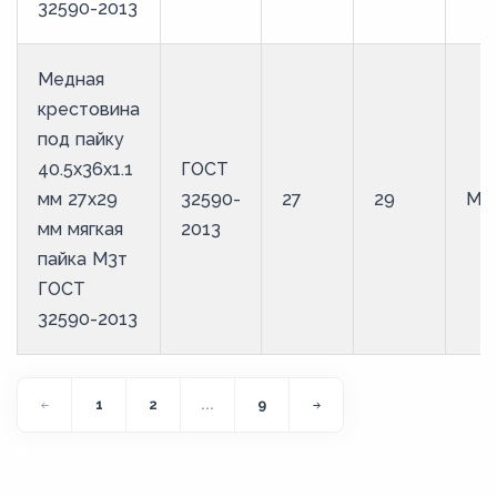
32590-2013
Медная
крестовина
под пайку
40.5х36х1.1
ГОСТ
мм 27х29
32590-
27
29
М3
мм мягкая
2013
пайка М3т
ГОСТ
32590-2013
1
2
...
9