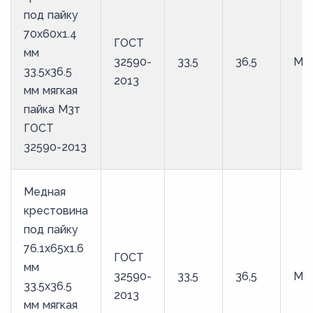
под пайку
70х60х1.4
ГОСТ
мм
32590-
33,5
36,5
М3
33.5х36.5
2013
мм мягкая
пайка М3т
ГОСТ
32590-2013
Медная
крестовина
под пайку
76.1х65х1.6
ГОСТ
мм
32590-
33,5
36,5
М3
33.5х36.5
2013
мм мягкая