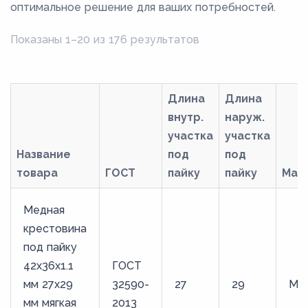
оптимальное решение для ваших потребностей.
Показаны 1–20 из 176 результатов
Длина
Длина
внутр.
наруж.
участка
участка
Название
под
под
товара
ГОСТ
пайку
пайку
Мар
Медная
крестовина
под пайку
42х36х1.1
ГОСТ
мм 27х29
32590-
27
29
М3
мм мягкая
2013