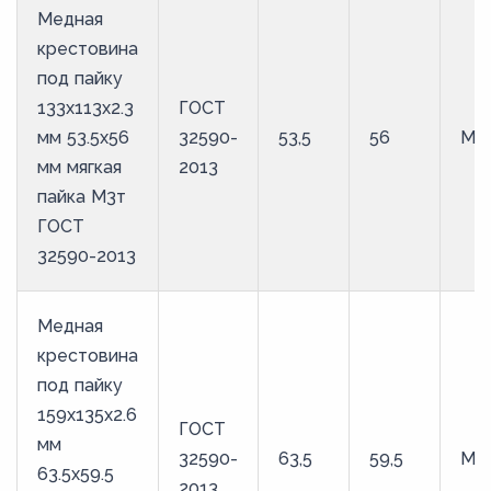
Медная
крестовина
под пайку
133х113х2.3
ГОСТ
мм 53.5х56
32590-
53,5
56
М3
мм мягкая
2013
пайка М3т
ГОСТ
32590-2013
Медная
крестовина
под пайку
159х135х2.6
ГОСТ
мм
32590-
63,5
59,5
М3
63.5х59.5
2013