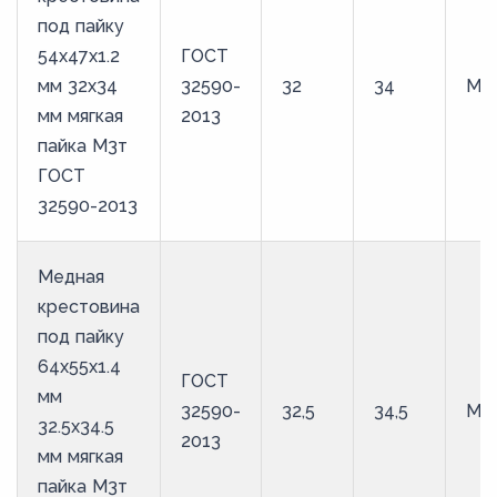
под пайку
54х47х1.2
ГОСТ
мм 32х34
32590-
32
34
М3
мм мягкая
2013
пайка М3т
ГОСТ
32590-2013
Медная
крестовина
под пайку
64х55х1.4
ГОСТ
мм
32590-
32,5
34,5
М3
32.5х34.5
2013
мм мягкая
пайка М3т