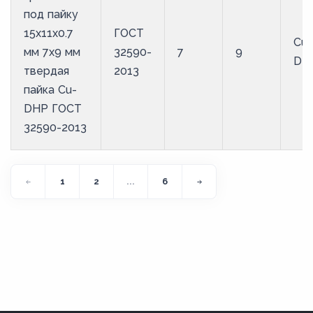
под пайку
15х11х0.7
ГОСТ
Cu-
мм 7х9 мм
32590-
7
9
DH
твердая
2013
пайка Cu-
DHP ГОСТ
32590-2013
1
2
...
6