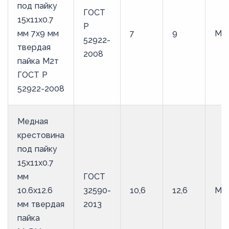
под пайку
ГОСТ
15х11х0.7
Р
мм 7х9 мм
7
9
М2
52922-
твердая
2008
пайка М2т
ГОСТ Р
52922-2008
Медная
крестовина
под пайку
15х11х0.7
мм
ГОСТ
10.6х12.6
32590-
10,6
12,6
М1
мм твердая
2013
пайка