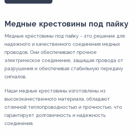
27,4
28
Медные крестовины под пайку
34
Медные крестовины под пайку - это решение для
35
надежного и качественного соединения медных
40
проводов. Они обеспечивают прочное
электрическое соединение, защищая провода от
40,5
разрушения и обеспечивая стабильную передачу
42
сигналов.
53,6
Наши медные крестовины изготовлены из
54
высококачественного материала, обладают
6
отличной теплопроводностью и прочностью, что
64
гарантирует долговечность и надежность
66,7
соединения.
70