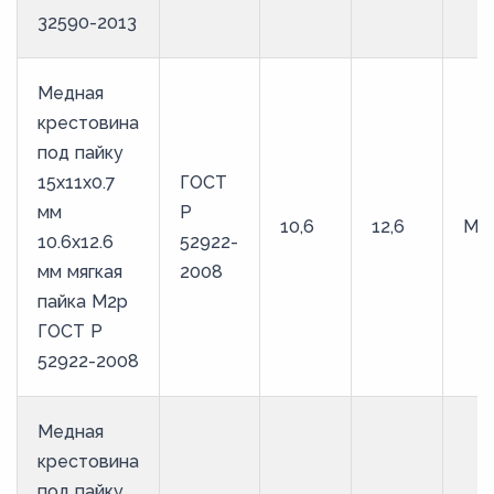
32590-2013
Медная
крестовина
под пайку
15х11х0.7
ГОСТ
мм
Р
10,6
12,6
М2
10.6х12.6
52922-
мм мягкая
2008
пайка М2р
ГОСТ Р
52922-2008
Медная
крестовина
под пайку