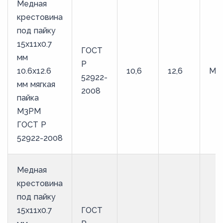
Медная
крестовина
под пайку
15х11х0.7
ГОСТ
мм
Р
10.6х12.6
10,6
12,6
М3
52922-
мм мягкая
2008
пайка
М3РМ
ГОСТ Р
52922-2008
Медная
крестовина
под пайку
15х11х0.7
ГОСТ