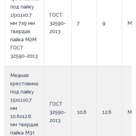
под пайку
15х11х0.7
ГОСТ
мм 7х9 мм
32590-
7
9
М2
твердая
2013
пайка М2М
ГОСТ
32590-2013
Медная
крестовина
под пайку
15х11х0.7
ГОСТ
мм
32590-
10,6
12,6
М3
10.6х12.6
2013
мм твердая
пайка М3т