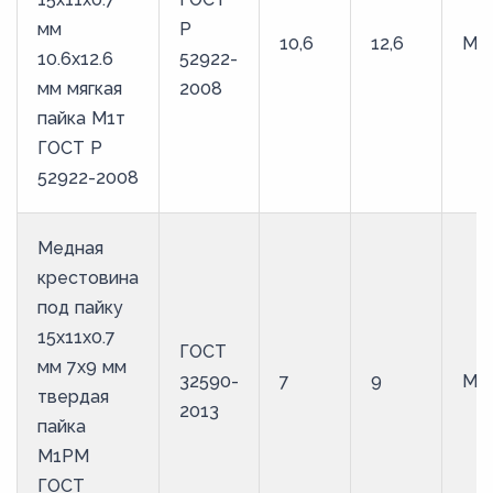
мм
Р
10,6
12,6
М1
10.6х12.6
52922-
мм мягкая
2008
пайка М1т
ГОСТ Р
52922-2008
Медная
крестовина
под пайку
15х11х0.7
ГОСТ
мм 7х9 мм
32590-
7
9
М1
твердая
2013
пайка
М1РМ
ГОСТ