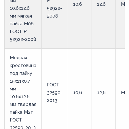
мм
Р
10,6
12,6
М0
10.6х12.6
52922-
мм мягкая
2008
пайка М0б
ГОСТ Р
52922-2008
Медная
крестовина
под пайку
15х11х0.7
ГОСТ
мм
32590-
10,6
12,6
М2
10.6х12.6
2013
мм твердая
пайка М2т
ГОСТ
32590-2013