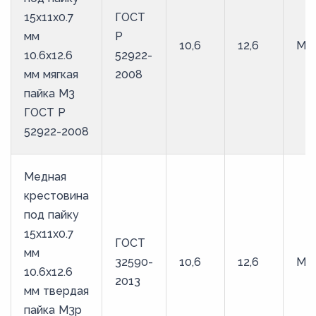
15х11х0.7
ГОСТ
мм
Р
10,6
12,6
М3
10.6х12.6
52922-
мм мягкая
2008
пайка М3
ГОСТ Р
52922-2008
Медная
крестовина
под пайку
15х11х0.7
ГОСТ
мм
32590-
10,6
12,6
М3
10.6х12.6
2013
мм твердая
пайка М3р