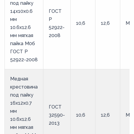
под пайку
14х10х0.6
ГОСТ
мм
Р
10,6
12,6
М0
10.6х12.6
52922-
мм мягкая
2008
пайка М0б
ГОСТ Р
52922-2008
Медная
крестовина
под пайку
16х12х0.7
ГОСТ
мм
32590-
10,6
12,6
М3
10.6х12.6
2013
мм мягкая