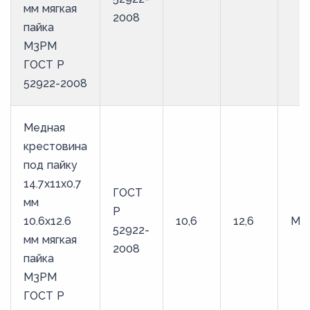
мм мягкая
2008
пайка
М3РМ
ГОСТ Р
52922-2008
Медная
крестовина
под пайку
14.7х11х0.7
ГОСТ
мм
Р
10.6х12.6
10,6
12,6
М3
52922-
мм мягкая
2008
пайка
М3РМ
ГОСТ Р