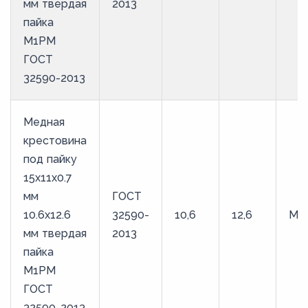
мм твердая
2013
пайка
М1РМ
ГОСТ
32590-2013
Медная
крестовина
под пайку
15х11х0.7
мм
ГОСТ
10.6х12.6
32590-
10,6
12,6
М1
мм твердая
2013
пайка
М1РМ
ГОСТ
32590-2013