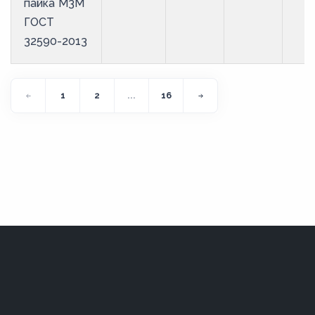
пайка М3М
ГОСТ
32590-2013
1
2
...
16