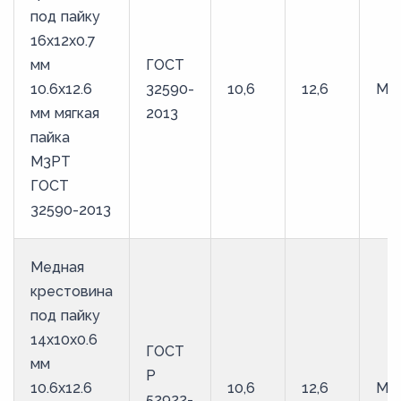
под пайку
16х12х0.7
мм
ГОСТ
10.6х12.6
32590-
10,6
12,6
М3
мм мягкая
2013
пайка
М3РТ
ГОСТ
32590-2013
Медная
крестовина
под пайку
14х10х0.6
ГОСТ
мм
Р
10.6х12.6
10,6
12,6
М3
52922-