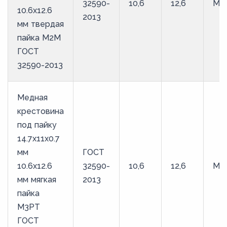
32590-
10,6
12,6
М2
10.6х12.6
2013
мм твердая
пайка М2М
ГОСТ
32590-2013
Медная
крестовина
под пайку
14.7х11х0.7
мм
ГОСТ
10.6х12.6
32590-
10,6
12,6
М3
мм мягкая
2013
пайка
М3РТ
ГОСТ