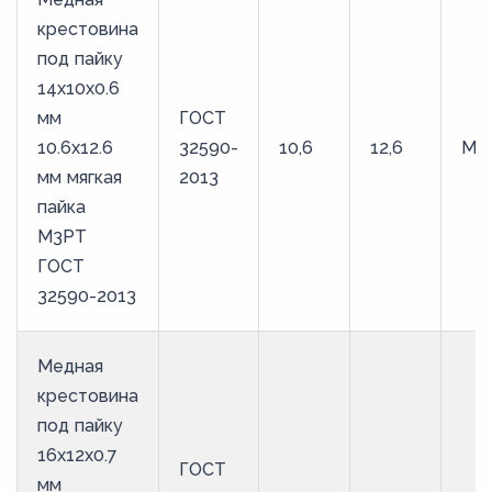
крестовина
под пайку
14х10х0.6
мм
ГОСТ
10.6х12.6
32590-
10,6
12,6
М3
мм мягкая
2013
пайка
М3РТ
ГОСТ
32590-2013
Медная
крестовина
под пайку
16х12х0.7
ГОСТ
мм