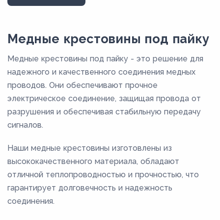
25
26
Медные крестовины под пайку
29
Медные крестовины под пайку - это решение для
34
надежного и качественного соединения медных
34,5
проводов. Они обеспечивают прочное
электрическое соединение, защищая провода от
36,5
разрушения и обеспечивая стабильную передачу
38,5
сигналов.
40,5
Наши медные крестовины изготовлены из
51,5
высококачественного материала, обладают
56
отличной теплопроводностью и прочностью, что
59,5
гарантирует долговечность и надежность
7,8
соединения.
8,8