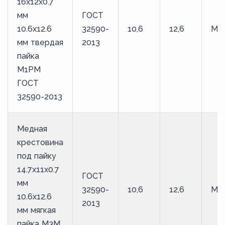
16х12х0.7
мм
ГОСТ
10.6х12.6
32590-
10,6
12,6
М1
мм твердая
2013
пайка
М1РМ
ГОСТ
32590-2013
Медная
крестовина
под пайку
14.7х11х0.7
ГОСТ
мм
32590-
10,6
12,6
М3
10.6х12.6
2013
мм мягкая
пайка М3М