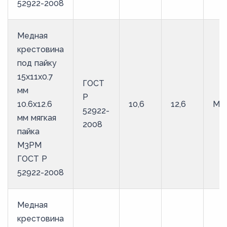
52922-2008
Медная
крестовина
под пайку
15х11х0.7
ГОСТ
мм
Р
10.6х12.6
10,6
12,6
М3
52922-
мм мягкая
2008
пайка
М3РМ
ГОСТ Р
52922-2008
Медная
крестовина