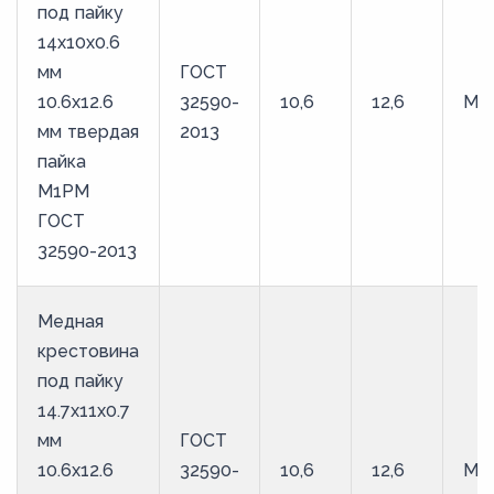
под пайку
14х10х0.6
мм
ГОСТ
10.6х12.6
32590-
10,6
12,6
М1
мм твердая
2013
пайка
М1РМ
ГОСТ
32590-2013
Медная
крестовина
под пайку
14.7х11х0.7
мм
ГОСТ
10.6х12.6
32590-
10,6
12,6
М1