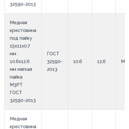
32590-2013
Медная
крестовина
под пайку
15х11х0.7
мм
ГОСТ
10.6х12.6
32590-
10,6
12,6
М3
мм мягкая
2013
пайка
М3РТ
ГОСТ
32590-2013
Медная
крестовина