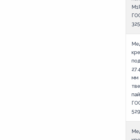
М1
ГО
325
Ме
кр
под
27.
мм 
тв
пай
ГО
52
Ме
кр