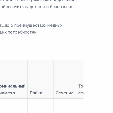
 обеспечить надежное и безопасное
мацию о преимуществах медных
ших потребностей.
оминальный
Толщина
иаметр
Пайка
Сечение
стенки