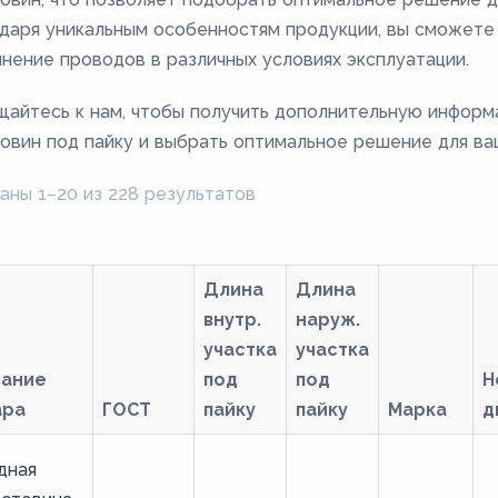
даря уникальным особенностям продукции, вы сможете
нение проводов в различных условиях эксплуатации.
айтесь к нам, чтобы получить дополнительную инфор
овин под пайку и выбрать оптимальное решение для ва
аны 1–20 из 228 результатов
Длина
Длина
внутр.
наруж.
участка
участка
вание
под
под
Н
ара
ГОСТ
пайку
пайку
Марка
д
дная