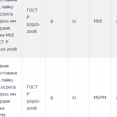
 пайку
ГОСТ
23х0.9
Р
9х11 мм
9
11
М1Е
52922-
ердая
2008
ка М1Е
СТ Р
922-2008
дная
естовина
 пайку
4х23х0.9
ГОСТ
9х11 мм
Р
9
11
М1РМ
ердая
52922-
ка
2008
РМ