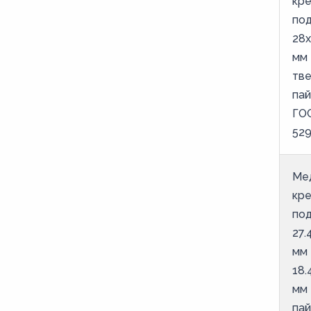
кр
под
65
28х
68
мм 
7
тв
76
пай
ГО
9
52
92
Ме
кр
под
27.
мм
18.
мм
пай