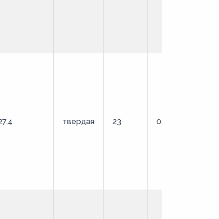
27,4
твердая
23
0,9
О