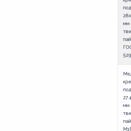
под
28х
мм 
тв
пай
ГО
52
Ме
кр
под
27.
мм 
тв
пай
М1