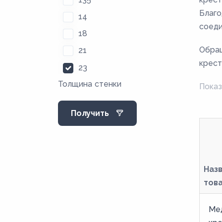
Благо
14
соеди
18
Обращ
21
крест
23
Толщина стенки
29
Показ
35
Получить
36
4
47
55
Наз
тов
57
6
Ме
60