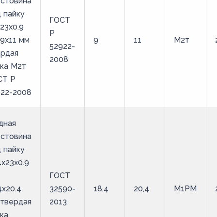
естовина
 пайку
ГОСТ
23х0.9
Р
9х11 мм
9
11
М2т
52922-
ердая
2008
ка М2т
СТ Р
922-2008
дная
естовина
 пайку
4х23х0.9
ГОСТ
4х20.4
32590-
18,4
20,4
М1РМ
 твердая
2013
ка