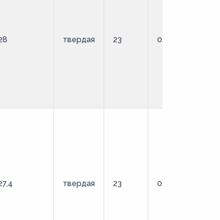
28
твердая
23
0,9
О
27,4
твердая
23
0,9
О