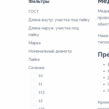
Мед
Фильтры
Медны
ГОСТ
прово
Длина внутр. участка под пайку
обесп
Длина наруж. участка под
пайку
Наши 
тепло
Марка
Номинальный диаметр
Пре
Пайка
Сечение
10
11
113
12
Кроме
135
крест