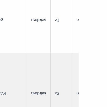
28
твердая
23
0,9
О
27,4
твердая
23
0,9
О