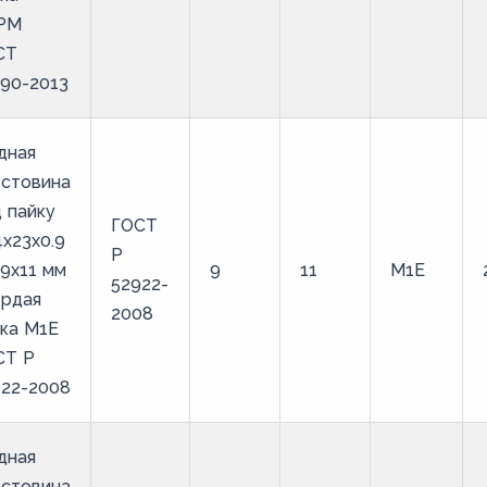
РМ
СТ
90-2013
дная
естовина
 пайку
ГОСТ
4х23х0.9
Р
9х11 мм
9
11
М1Е
52922-
ердая
2008
ка М1Е
СТ Р
922-2008
дная
естовина