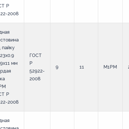
СТ Р
922-2008
дная
естовина
 пайку
23х0.9
ГОСТ
9х11 мм
Р
9
11
М1РМ
ердая
52922-
ка
2008
РМ
СТ Р
922-2008
дная
естовина