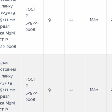
 пайку
ГОСТ
4х23х0.9
Р
9х11 мм
9
11
М2м
52922-
ердая
2008
йка М2М
СТ Р
922-2008
дная
естовина
 пайку
ГОСТ
23х0.9
Р
9х11 мм
9
11
М2м
52922-
ердая
2008
йка М2М
СТ Р