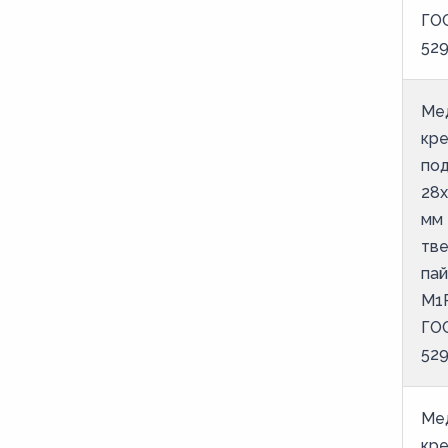
ГО
52
Ме
кр
под
28х
мм 
тв
пай
М1
ГО
52
Ме
кр