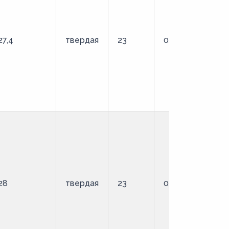
27,4
твердая
23
0,9
О
28
твердая
23
0,9
О