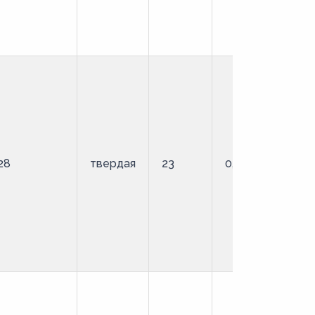
28
твердая
23
0,9
О