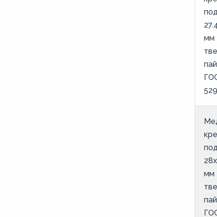
под
27.
мм 
тв
па
ГО
52
Ме
кр
под
28х
мм 
тв
па
ГО