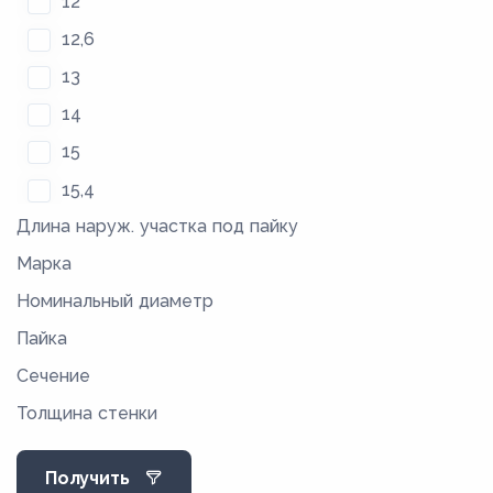
12
12,6
13
14
15
15,4
Длина наруж. участка под пайку
16,4
Марка
18,4
Номинальный диаметр
19
Пайка
21
Сечение
23
Толщина стенки
27
32
Получить
32,5