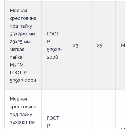
Медная
крестовина
под пайку
35х29х1 мм
ГОСТ
23х25 мм
Р
23
25
М3
мягкая
52922-
пайка
2008
М3РМ
ГОСТ Р
52922-2008
Медная
крестовина
под пайку
ГОСТ
34х29х1 мм
Р