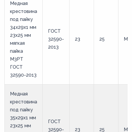
Медная
крестовина
под пайку
34х29х1 мм
ГОСТ
23х25 мм
32590-
23
25
М3
мягкая
2013
пайка
М3РТ
ГОСТ
32590-2013
Медная
крестовина
под пайку
35х29х1 мм
ГОСТ
23х25 мм
32590-
23
25
М3