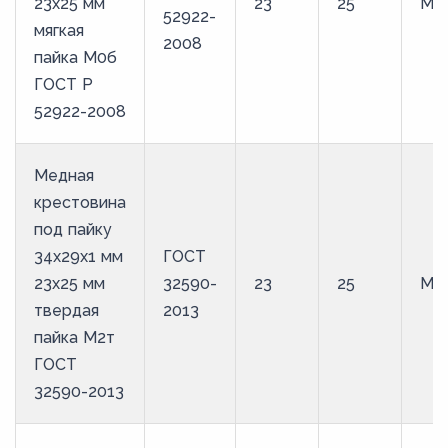
23х25 мм
23
25
М0
52922-
мягкая
2008
пайка М0б
ГОСТ Р
52922-2008
Медная
крестовина
под пайку
34х29х1 мм
ГОСТ
23х25 мм
32590-
23
25
М2
твердая
2013
пайка М2т
ГОСТ
32590-2013