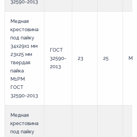
32590-2013
Медная
крестовина
под пайку
34х29х1 мм
ГОСТ
23х25 мм
32590-
23
25
М1
твердая
2013
пайка
М1РМ
ГОСТ
32590-2013
Медная
крестовина
под пайку