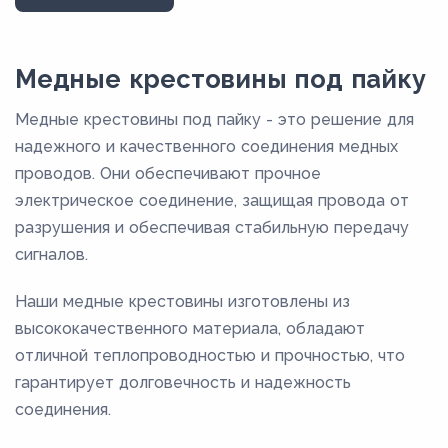
33,5
35,5
Медные крестовины под пайку
37,5
Медные крестовины под пайку - это решение для
47,5
надежного и качественного соединения медных
53,5
проводов. Они обеспечивают прочное
электрическое соединение, защищая провода от
5,8
разрушения и обеспечивая стабильную передачу
63,5
сигналов.
6,8
Наши медные крестовины изготовлены из
7
высококачественного материала, обладают
7,8
отличной теплопроводностью и прочностью, что
8
гарантирует долговечность и надежность
8,6
соединения.
9