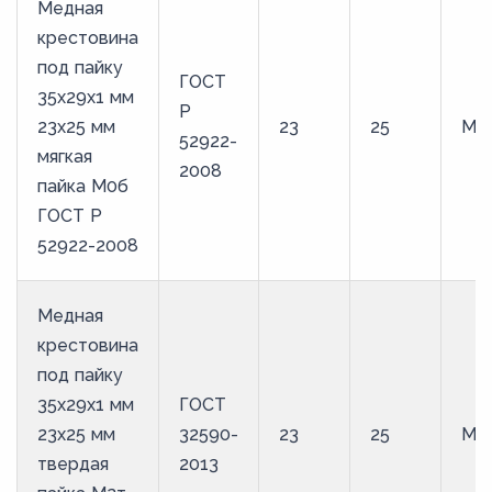
Медная
крестовина
под пайку
ГОСТ
35х29х1 мм
Р
23х25 мм
23
25
М0
52922-
мягкая
2008
пайка М0б
ГОСТ Р
52922-2008
Медная
крестовина
под пайку
35х29х1 мм
ГОСТ
23х25 мм
32590-
23
25
М2
твердая
2013