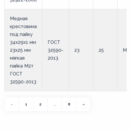
Медная
крестовина
под пайку
34х29х1 мм
ГОСТ
23х25 мм
32590-
23
25
М2
мягкая
2013
пайка М2т
ГОСТ
32590-2013
1
2
...
8