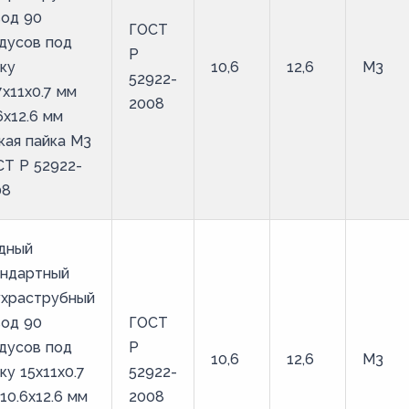
вод 90
ГОСТ
дусов под
Р
ку
10,6
12,6
М3
52922-
7х11х0.7 мм
2008
6х12.6 мм
кая пайка М3
Т Р 52922-
08
дный
андартный
ухраструбный
вод 90
ГОСТ
дусов под
Р
10,6
12,6
М3
ку 15х11х0.7
52922-
10.6х12.6 мм
2008