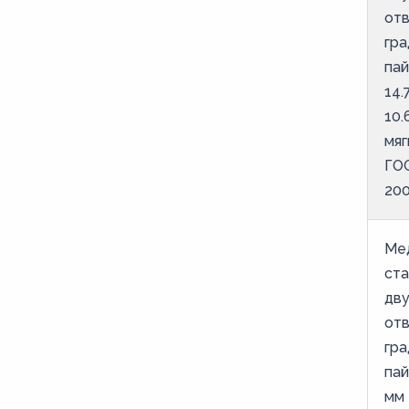
от
гра
пай
14.
10.
мяг
ГОС
20
Ме
ст
дв
от
гра
пай
мм 