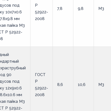
дусов под
Р
7,8
9,8
М3
ку 10х7х0.6
52922-
7.8х9.8 мм
2008
кая пайка М3
Т Р 52922-
08
дный
андартный
ухраструбный
вод 90
ГОСТ
дусов под
Р
8,6
10,6
М3
ку 12х9х0.6
52922-
8.6х10.6 мм
2008
кая пайка М3
Т Р 52922-