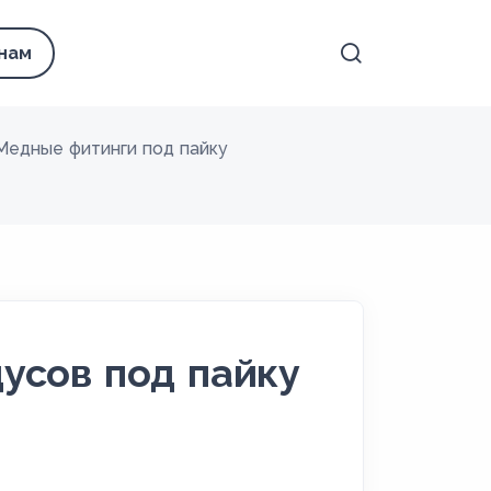
 нам
Медные фитинги под пайку
усов под пайку