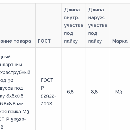
Длина
Длина
внутр.
наруж.
участка
участка
под
под
вание товара
ГОСТ
пайку
пайку
Марка
дный
андартный
ухраструбный
вод 90
ГОСТ
дусов под
Р
6,8
8,8
М3
ку 8х6х0.6
52922-
6.8х8.8 мм
2008
кая пайка М3
Т Р 52922-
08