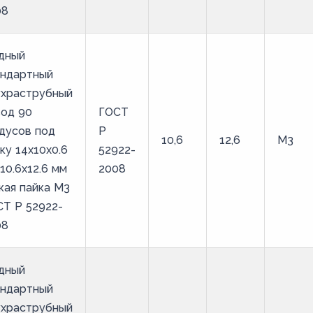
08
дный
андартный
ухраструбный
вод 90
ГОСТ
дусов под
Р
10,6
12,6
М3
ку 14х10х0.6
52922-
10.6х12.6 мм
2008
кая пайка М3
Т Р 52922-
08
дный
андартный
ухраструбный