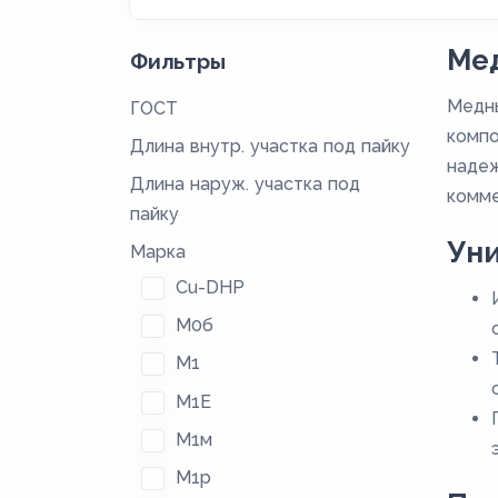
Мед
Фильтры
Медны
ГОСТ
компо
Длина внутр. участка под пайку
надеж
Длина наруж. участка под
комме
пайку
Ун
Марка
Cu-DHP
М0б
М1
М1Е
М1м
М1р