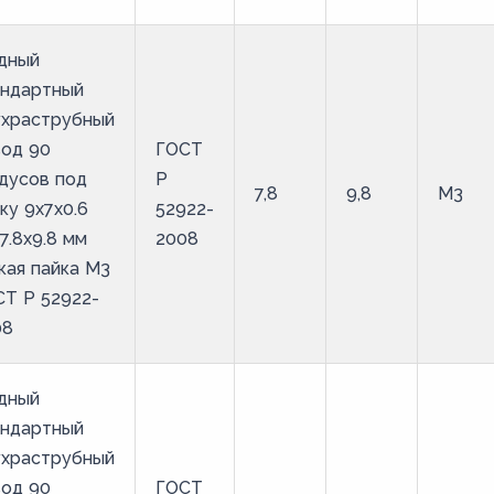
дный
андартный
ухраструбный
вод 90
ГОСТ
дусов под
Р
7,8
9,8
М3
ку 9х7х0.6
52922-
7.8х9.8 мм
2008
кая пайка М3
Т Р 52922-
08
дный
андартный
ухраструбный
вод 90
ГОСТ