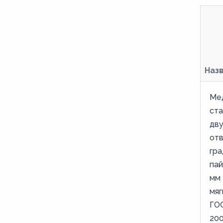
Наз
Ме
ст
дв
от
гра
пай
мм 
мяг
ГОС
20