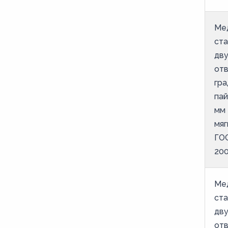
Ме
ст
дв
от
гра
пай
мм 
мяг
ГОС
20
Ме
ст
дв
от