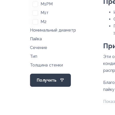
Пр
М1РМ
М1т
М2
Номинальный диаметр
М2м
Пайка
М2р
Пр
Сечение
М2РМ
Тип
Эти о
М2т
конди
Толщина стенки
М3
распр
М3М
Получить
Благо
М3р
пайку
М3РМ
М3РТ
Показ
М3т