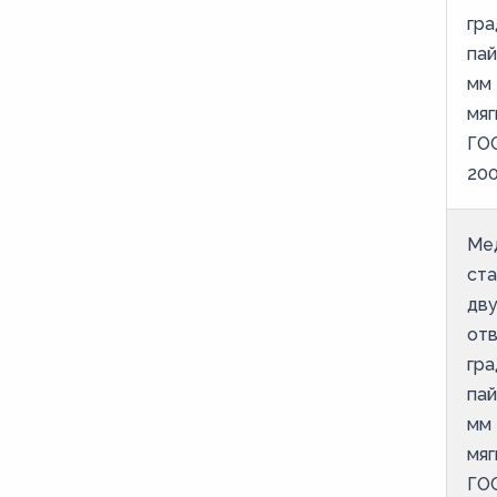
гра
пай
мм 
мяг
ГОС
20
Ме
ст
дв
от
гра
пай
мм 
мяг
ГОС