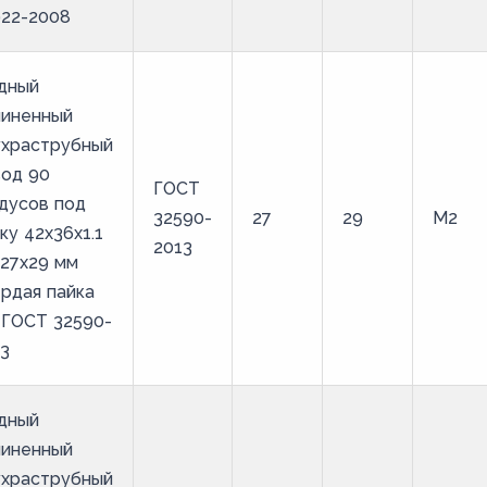
922-2008
дный
линенный
ухраструбный
вод 90
ГОСТ
дусов под
32590-
27
29
М2
ку 42х36х1.1
2013
27х29 мм
рдая пайка
 ГОСТ 32590-
3
дный
линенный
ухраструбный