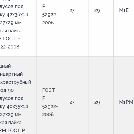
дусов под
Р
27
29
М1Е
ку 42х36х1.1
52922-
27х29 мм
2008
кая пайка
Е ГОСТ Р
922-2008
дный
андартный
ухраструбный
вод 90
ГОСТ
дусов под
Р
27
29
М1РМ
ку 40х35х1.1
52922-
27х29 мм
2008
кая пайка
РМ ГОСТ Р