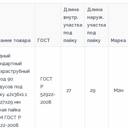
Длина
Длина
внутр.
наруж.
участка
участка
под
под
вание товара
ГОСТ
пайку
пайку
Марка
дный
андартный
ухраструбный
вод 90
ГОСТ
дусов под
Р
27
29
М2м
ку 42х36х1.1
52922-
27х29 мм
2008
кая пайка
М ГОСТ Р
922-2008