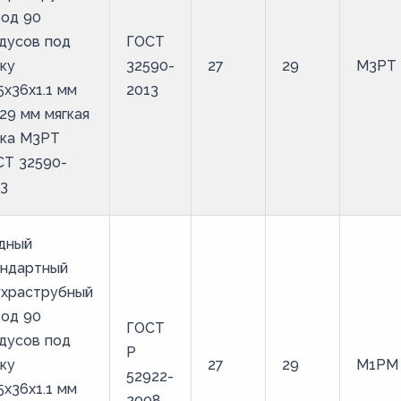
вод 90
дусов под
ГОСТ
ку
32590-
27
29
М3РТ
5х36х1.1 мм
2013
29 мм мягкая
йка М3РТ
СТ 32590-
3
дный
андартный
ухраструбный
вод 90
ГОСТ
дусов под
Р
ку
27
29
М1РМ
52922-
5х36х1.1 мм
2008