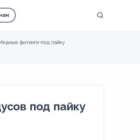
 нам
Медные фитинги под пайку
усов под пайку