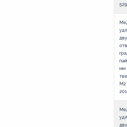
52
Ме
уд
дв
от
гра
пай
мм 
тве
М2
201
Ме
уд
дв