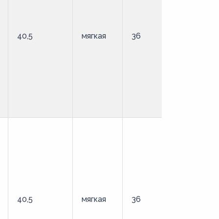
40,5
мягкая
36
удлиненны
40,5
мягкая
36
стандартн