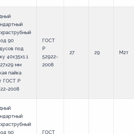
дный
андартный
ухраструбный
вод 90
ГОСТ
дусов под
Р
27
29
М2т
ку 40х35х1.1
52922-
27х29 мм
2008
кая пайка
т ГОСТ Р
922-2008
дный
андартный
ухраструбный
вод 90
ГОСТ