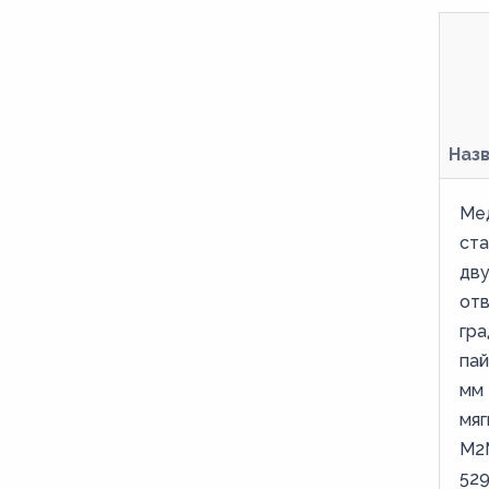
5,8
63,5
6,8
7
Наз
7,8
8
Ме
ст
8,6
дв
9
от
гра
пай
мм 
мяг
М2
52