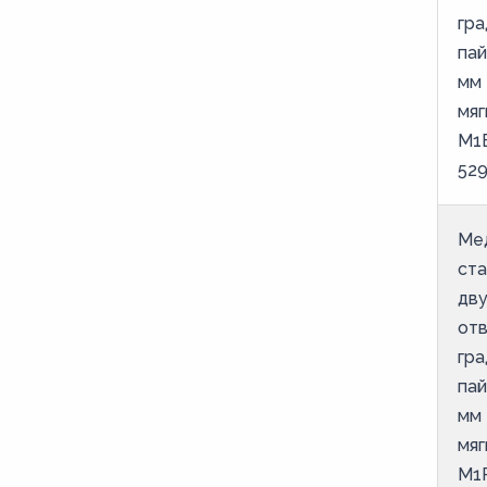
гра
пай
мм 
мяг
М1
52
Ме
ст
дв
от
гра
пай
мм 
мяг
М1