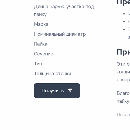
Пр
Длина наруж. участка под
16,4
пайку
18,4
Марка
19
Номинальный диаметр
21
Пайка
23
Пр
Сечение
27
Тип
Эти о
32
конди
Толщина стенки
32,5
распр
33,5
Получить
Благо
35,5
пайку
37,5
Показ
47,5
53,5