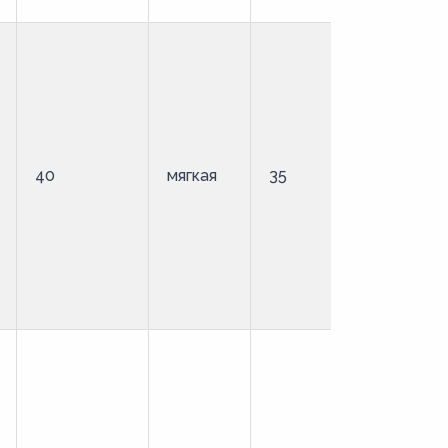
40
мягкая
35
стандартн