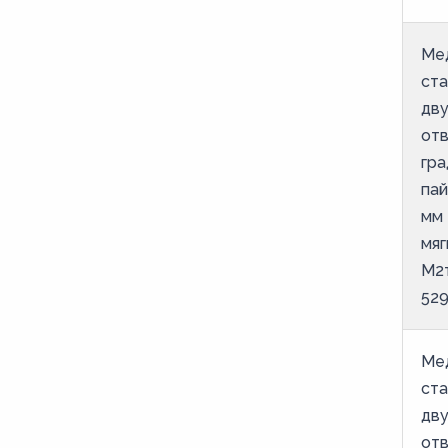
Ме
ст
дв
от
гра
пай
мм 
мяг
М2
52
Ме
ст
дв
от