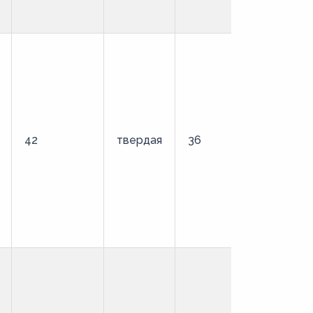
42
твердая
36
удлиненны