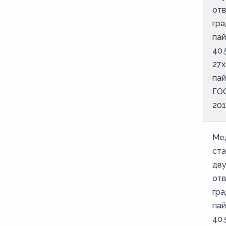
от
гра
пай
40.
27х
па
ГО
201
Ме
ст
дв
от
гра
пай
40.