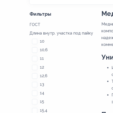
Мед
Фильтры
Медны
ГОСТ
компо
Длина внутр. участка под пайку
надеж
10
комме
10,6
Ун
11
12
12,6
13
14
15
15,4