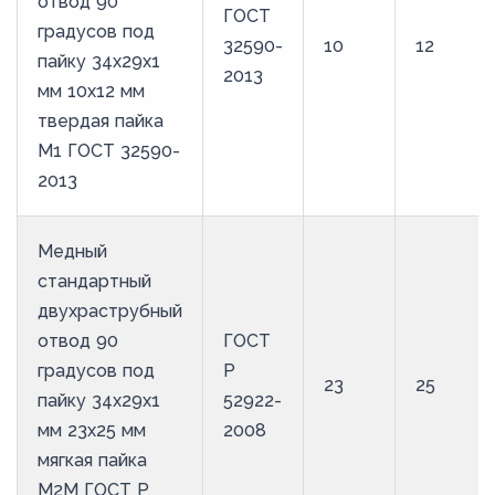
отвод 90
ГОСТ
градусов под
32590-
10
12
пайку 34х29х1
2013
мм 10х12 мм
твердая пайка
М1 ГОСТ 32590-
2013
Медный
стандартный
двухраструбный
отвод 90
ГОСТ
градусов под
Р
23
25
пайку 34х29х1
52922-
мм 23х25 мм
2008
мягкая пайка
М2М ГОСТ Р