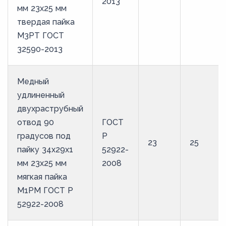
2013
мм 23х25 мм
твердая пайка
М3РТ ГОСТ
32590-2013
Медный
удлиненный
двухраструбный
отвод 90
ГОСТ
градусов под
Р
23
25
пайку 34х29х1
52922-
мм 23х25 мм
2008
мягкая пайка
М1РМ ГОСТ Р
52922-2008