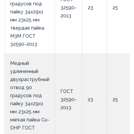
градусов под
32590-
23
25
пайку 34х29х1
2013
мм 23х25 мм
твердая пайка
М3М ГОСТ
32590-2013
Медный
удлиненный
двухраструбный
отвод 90
ГОСТ
градусов под
32590-
23
25
пайку 34х29х1
2013
мм 23х25 мм
мягкая пайка Cu-
DHP ГОСТ