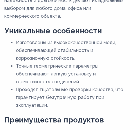
надежность и долговечность делают их идеальным
54
выбором для любого дома, офиса или
6
коммерческого объекта.
64
Уникальные особенности
66,7
Изготовлены из высококачественной меди,
70
обеспечивающей стабильность и
76,1
коррозионную стойкость.
8
Точные геометрические параметры
80
обеспечивают легкую установку и
герметичность соединений.
88,9
Проходят тщательные проверки качества, что
9
гарантирует безупречную работу при
эксплуатации.
Преимущества продуктов