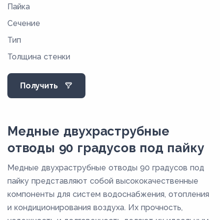
Пайка
16
Сечение
18
Тип
21
Толщина стенки
22
25
Получить
27,4
28
34
Медные двухраструбные
35
отводы 90 градусов под пайку
40
Медные двухраструбные отводы 90 градусов под
40,5
пайку представляют собой высококачественные
42
компоненты для систем водоснабжения, отопления
и кондиционирования воздуха. Их прочность,
53,6