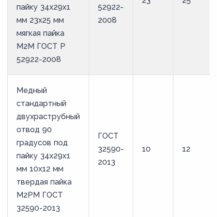
23
25
пайку 34х29х1
52922-
мм 23х25 мм
2008
мягкая пайка
М2М ГОСТ Р
52922-2008
Медный
стандартный
двухраструбный
отвод 90
ГОСТ
градусов под
32590-
10
12
пайку 34х29х1
2013
мм 10х12 мм
твердая пайка
М2РМ ГОСТ
32590-2013