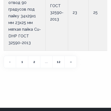
отвод 90
ГОСТ
градусов под
32590-
23
25
пайку 34х29х1
2013
мм 23х25 мм
мягкая пайка Cu-
DHP ГОСТ
32590-2013
1
2
...
12