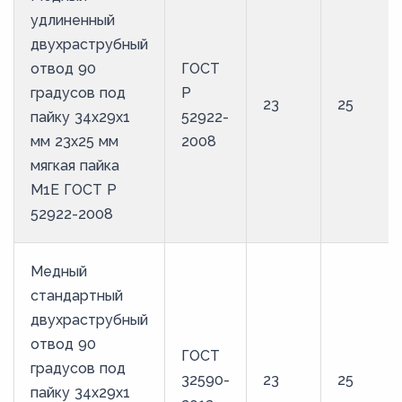
удлиненный
двухраструбный
отвод 90
ГОСТ
градусов под
Р
23
25
пайку 34х29х1
52922-
мм 23х25 мм
2008
мягкая пайка
М1Е ГОСТ Р
52922-2008
Медный
стандартный
двухраструбный
отвод 90
ГОСТ
градусов под
32590-
23
25
пайку 34х29х1