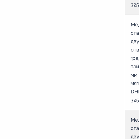
325
Ме
ст
дв
от
гра
пай
мм 
мяг
DH
325
Ме
ст
дв