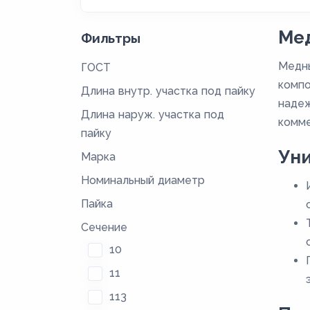
Мед
Фильтры
Медны
ГОСТ
компо
Длина внутр. участка под пайку
надеж
Длина наруж. участка под
комме
пайку
Ун
Марка
Номинальный диаметр
Пайка
Сечение
10
11
113