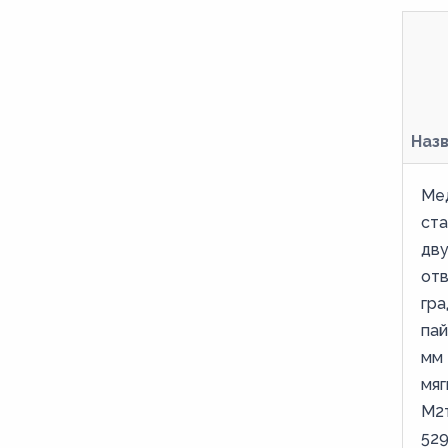
6
60
65
68
Наз
7
76
Ме
9
ст
дв
92
от
гра
пай
мм 
мяг
М2
52