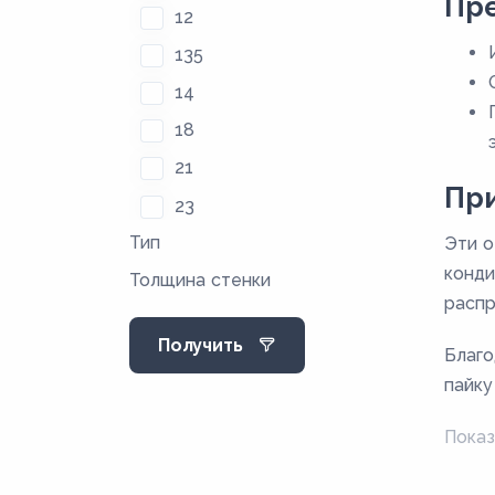
Пр
12
135
14
18
21
Пр
23
Тип
29
Эти о
конди
Толщина стенки
35
распр
36
Получить
Благо
4
пайку
47
55
Показ
57