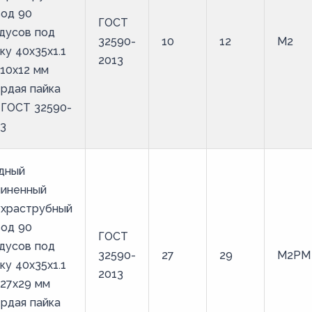
вод 90
ГОСТ
дусов под
32590-
10
12
М2
ку 40х35х1.1
2013
10х12 мм
рдая пайка
 ГОСТ 32590-
3
дный
линенный
ухраструбный
вод 90
ГОСТ
дусов под
32590-
27
29
М2РМ
ку 40х35х1.1
2013
27х29 мм
рдая пайка