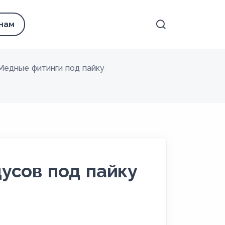
 нам
Медные фитинги под пайку
усов под пайку