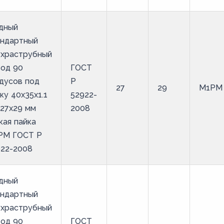
дный
андартный
ухраструбный
вод 90
ГОСТ
дусов под
Р
27
29
М1РМ
ку 40х35х1.1
52922-
27х29 мм
2008
кая пайка
РМ ГОСТ Р
922-2008
дный
андартный
ухраструбный
вод 90
ГОСТ