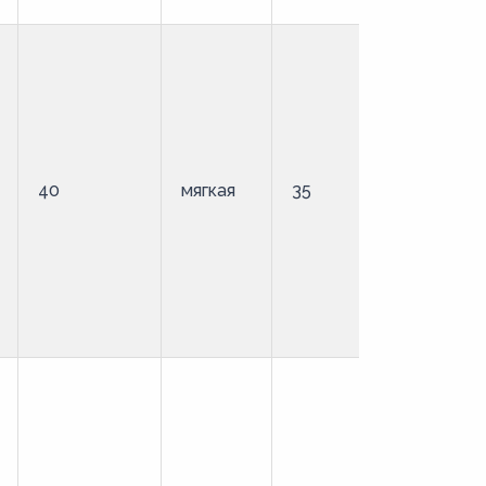
40
мягкая
35
стандартн