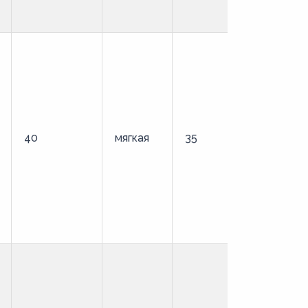
40
мягкая
35
стандартн