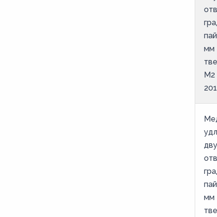
от
гра
пай
мм 
тве
М2
201
Ме
уд
дв
от
гра
пай
мм 
тве