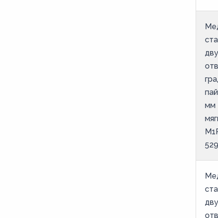
Ме
ст
дв
от
гра
пай
мм 
мяг
М1
52
Ме
ст
дв
от