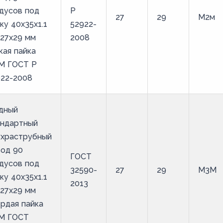
дусов под
Р
27
29
М2м
ку 40х35х1.1
52922-
27х29 мм
2008
кая пайка
М ГОСТ Р
922-2008
дный
андартный
ухраструбный
вод 90
ГОСТ
дусов под
32590-
27
29
М3М
ку 40х35х1.1
2013
27х29 мм
рдая пайка
М ГОСТ