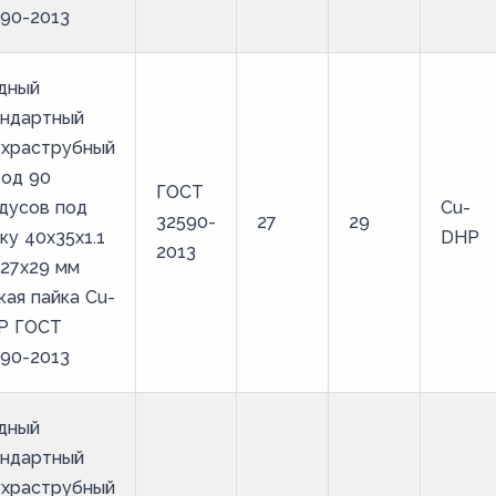
90-2013
дный
андартный
ухраструбный
вод 90
ГОСТ
дусов под
Cu-
32590-
27
29
ку 40х35х1.1
DHP
2013
27х29 мм
кая пайка Cu-
P ГОСТ
90-2013
дный
андартный
ухраструбный