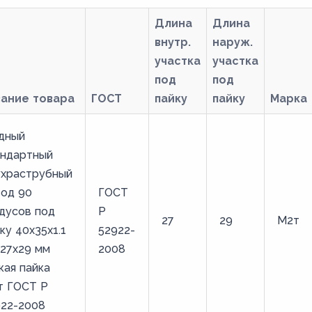
Длина
Длина
внутр.
наруж.
участка
участка
под
под
вание товара
ГОСТ
пайку
пайку
Марка
дный
андартный
ухраструбный
вод 90
ГОСТ
дусов под
Р
27
29
М2т
ку 40х35х1.1
52922-
27х29 мм
2008
кая пайка
т ГОСТ Р
922-2008