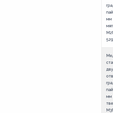
гра
пай
мм 
мяг
М2
52
Ме
ст
дв
от
гра
пай
мм 
тве
М3