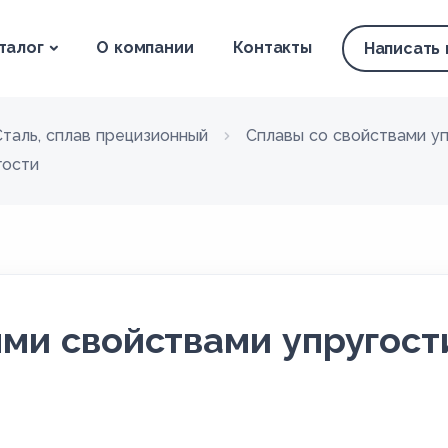
талог
О компании
Контакты
Написать
Сталь, сплав прецизионный
Сплавы со свойствами у
гости
ыми свойствами упругост