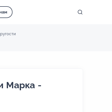
 нам
пругости
и Марка -