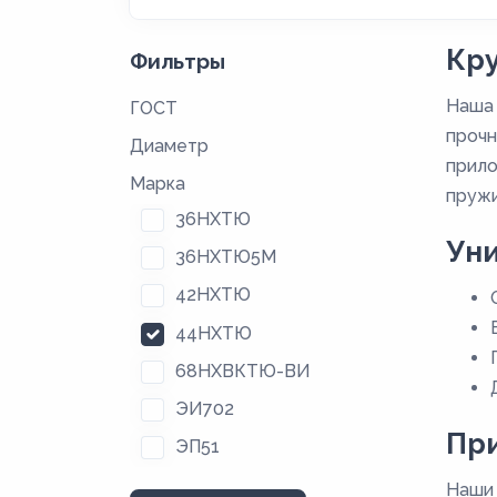
Кру
Фильтры
Наша 
ГОСТ
прочн
Диаметр
прило
Марка
пружи
36НХТЮ
Ун
36НХТЮ5М
42НХТЮ
44НХТЮ
68НХВКТЮ-ВИ
ЭИ702
Пр
ЭП51
Наши 