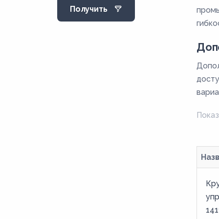
Получить
промы
гибко
Доп
Допол
досту
вариа
Показ
Наз
Кру
уп
141