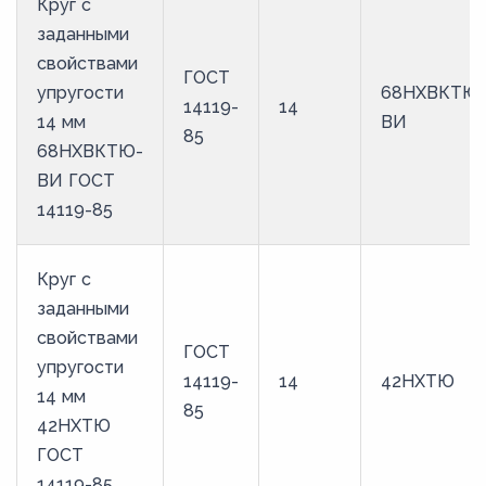
Круг с
62
заданными
6,3
свойствами
ГОСТ
63
упругости
68НХВКТЮ
14119-
14
14 мм
ВИ
6,5
85
68НХВКТЮ-
65
ВИ ГОСТ
67
14119-85
68
7
Круг с
заданными
70
свойствами
72
ГОСТ
упругости
14119-
14
42НХТЮ
75
14 мм
85
78
42НХТЮ
ГОСТ
8
14119-85