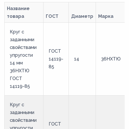
260
Название
товара
ГОСТ
Диаметр
Марка
27
270
Круг с
28
заданными
29
свойствами
ГОСТ
упругости
3
14119-
14
36НХТЮ
14 мм
30
85
36НХТЮ
31
ГОСТ
32
14119-85
33
Круг с
34
заданными
3,5
свойствами
ГОСТ
35
упругости