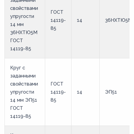
заданными
47
свойствами
ГОСТ
48
упругости
14119-
14
36НХТЮ5М
14 мм
5
85
36НХТЮ5М
50
ГОСТ
52
14119-85
53
54
Круг с
заданными
5,5
свойствами
ГОСТ
55
упругости
14119-
14
ЭП51
56
14 мм ЭП51
85
58
ГОСТ
14119-85
6
60