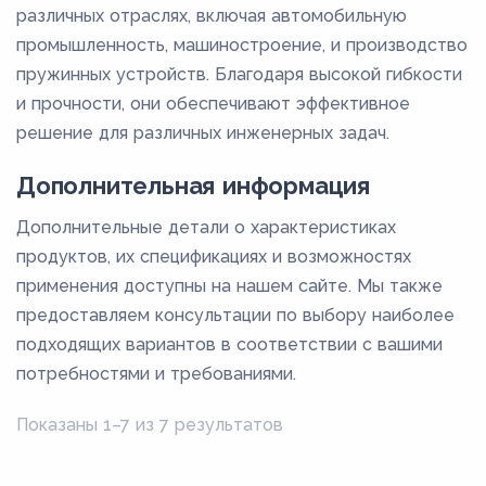
различных отраслях, включая автомобильную
20
промышленность, машиностроение, и производство
200
пружинных устройств. Благодаря высокой гибкости
и прочности, они обеспечивают эффективное
21
решение для различных инженерных задач.
210
22
Дополнительная информация
220
Дополнительные детали о характеристиках
23
продуктов, их спецификациях и возможностях
применения доступны на нашем сайте. Мы также
230
предоставляем консультации по выбору наиболее
24
подходящих вариантов в соответствии с вашими
240
потребностями и требованиями.
25
Показаны 1–7 из 7 результатов
250
26