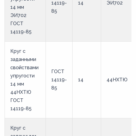
14119-
14
ЭИ702
36
14 мм
85
ЭИ702
37
ГОСТ
38
14119-85
39
4
Круг с
40
заданными
свойствами
41
ГОСТ
упругости
42
14119-
14
44НХТЮ
14 мм
85
43
44НХТЮ
44
ГОСТ
14119-85
4,5
45
Круг с
46