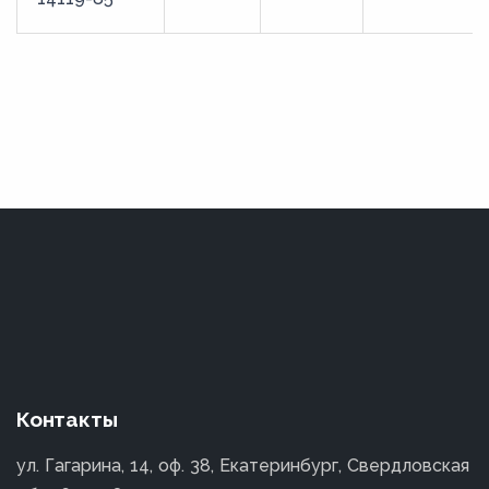
80
82
85
87
9
90
92
95
97
Контакты
ул. Гагарина, 14, оф. 38, Екатеринбург, Свердловская