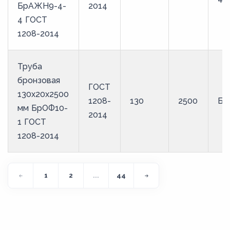
БрАЖН9-4-
2014
4 ГОСТ
1208-2014
Труба
бронзовая
ГОСТ
130х20х2500
1208-
130
2500
Бр
мм БрОФ10-
2014
1 ГОСТ
1208-2014
1
2
...
44