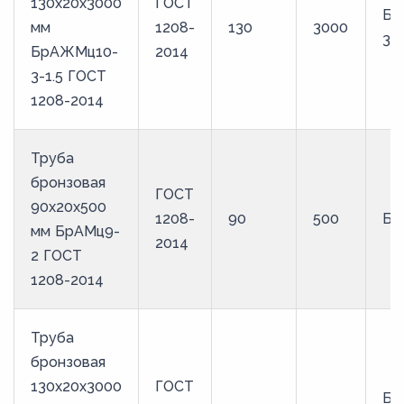
130х20х3000
ГОСТ
Бр
мм
1208-
130
3000
3-1
БрАЖМц10-
2014
3-1.5 ГОСТ
1208-2014
Труба
бронзовая
ГОСТ
90х20х500
1208-
90
500
Бр
мм БрАМц9-
2014
2 ГОСТ
1208-2014
Труба
бронзовая
130х20х3000
ГОСТ
Бр