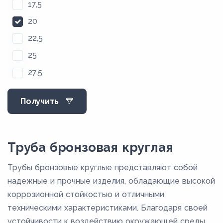
17,5
20
22,5
25
27,5
30
Получить
32,5
35
37,5
Труба бронзовая круглая
40
Трубы бронзовые круглые представляют собой
42,5
надежные и прочные изделия, обладающие высокой
5
коррозионной стойкостью и отличными
техническими характеристиками. Благодаря своей
50
устойчивости к воздействию окружающей среды,