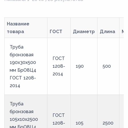
Название
товара
ГОСТ
Диаметр
Длина
Ма
Труба
бронзовая
ГОСТ
190х30х500
1208-
190
500
Б
мм БрО8Ц4
2014
ГОСТ 1208-
2014
Труба
бронзовая
ГОСТ
105х10х2500
1208-
105
2500
Б
мм БрО8Ц4