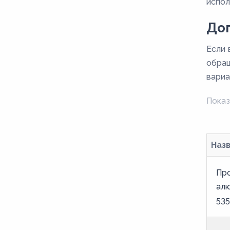
испол
До
Если 
обращ
вариа
Показ
Наз
Пр
ал
535