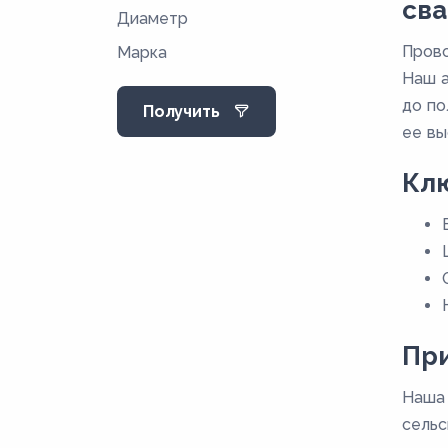
св
Диаметр
Прово
Марка
Наш а
до по
Получить
ее вы
Кл
При
Наша 
сельс