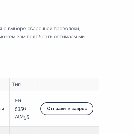
я о выборе сварочной проволоки,
оможем вам подобрать оптимальный
Тип
ER-
ая
5356
Отправить запрос
AlMg5