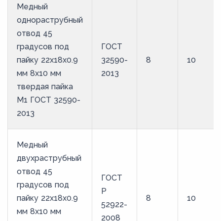
Медный
однораструбный
отвод 45
градусов под
ГОСТ
пайку 22х18х0.9
32590-
8
10
мм 8х10 мм
2013
твердая пайка
М1 ГОСТ 32590-
2013
Медный
двухраструбный
отвод 45
ГОСТ
градусов под
Р
пайку 22х18х0.9
8
10
52922-
мм 8х10 мм
2008