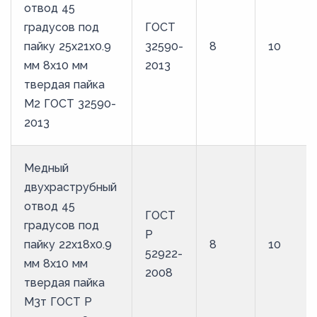
отвод 45
градусов под
ГОСТ
пайку 25х21х0.9
32590-
8
10
мм 8х10 мм
2013
твердая пайка
М2 ГОСТ 32590-
2013
Медный
двухраструбный
отвод 45
ГОСТ
градусов под
Р
пайку 22х18х0.9
8
10
52922-
мм 8х10 мм
2008
твердая пайка
М3т ГОСТ Р