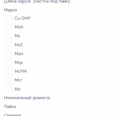
Длина наруж. участка под пайку
Марка
Cu-DHP
М0б
М1
М1Е
М1м
М1р
М1РМ
М1т
М2
Номинальный диаметр
М2м
Пайка
М2р
Сечение
М2РМ