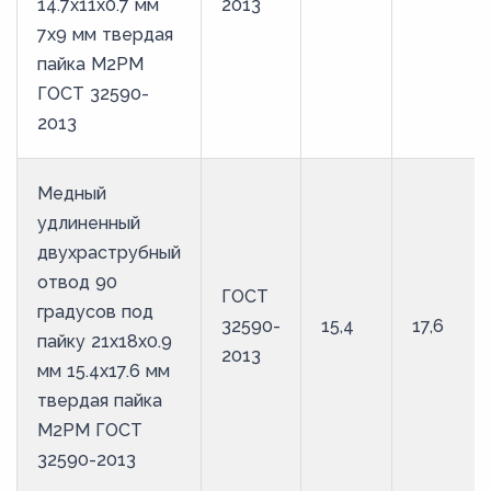
14.7х11х0.7 мм
2013
7х9 мм твердая
пайка М2РМ
ГОСТ 32590-
2013
Медный
удлиненный
двухраструбный
отвод 90
ГОСТ
градусов под
32590-
15,4
17,6
пайку 21х18х0.9
2013
мм 15.4х17.6 мм
твердая пайка
М2РМ ГОСТ
32590-2013