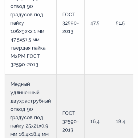
отвод 90
градусов под
ГОСТ
пайку
32590-
47,5
51,5
106х92х2.1 мм
2013
47.5х51.5 мм
твердая пайка
М2РМ ГОСТ
32590-2013
Медный
удлиненный
двухраструбный
отвод 90
ГОСТ
градусов под
32590-
16,4
18,4
пайку 25х21х0.9
2013
мм 16.4х18.4 мм