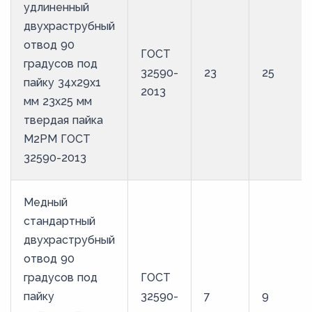
удлиненный
двухраструбный
отвод 90
ГОСТ
градусов под
32590-
23
25
пайку 34х29х1
2013
мм 23х25 мм
твердая пайка
М2РМ ГОСТ
32590-2013
Медный
стандартный
двухраструбный
отвод 90
градусов под
ГОСТ
пайку
32590-
7
9