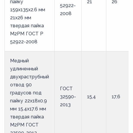
пайку
21
26
52922-
159х135х2.6 мм
2008
21х26 мм
твердая пайка
М2РМ ГОСТ Р
52922-2008
Медный
удлиненный
двухраструбный
отвод 90
ГОСТ
градусов под
32590-
15,4
17,6
пайку 22х18х0.9
2013
мм 15.4х17.6 мм
твердая пайка
М2РМ ГОСТ
32590-2013