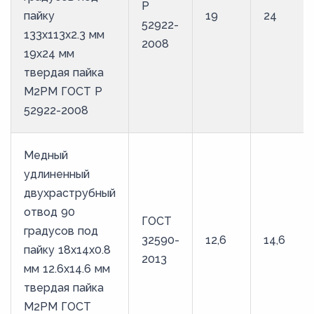
Р
пайку
19
24
52922-
133х113х2.3 мм
2008
19х24 мм
твердая пайка
М2РМ ГОСТ Р
52922-2008
Медный
удлиненный
двухраструбный
отвод 90
ГОСТ
градусов под
32590-
12,6
14,6
пайку 18х14х0.8
2013
мм 12.6х14.6 мм
твердая пайка
М2РМ ГОСТ