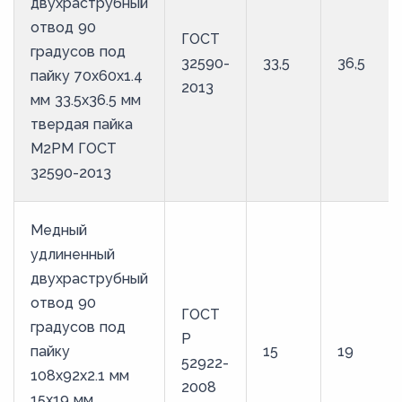
двухраструбный
отвод 90
ГОСТ
градусов под
32590-
33,5
36,5
пайку 70х60х1.4
2013
мм 33.5х36.5 мм
твердая пайка
М2РМ ГОСТ
32590-2013
Медный
удлиненный
двухраструбный
отвод 90
ГОСТ
градусов под
Р
пайку
15
19
52922-
108х92х2.1 мм
2008
15х19 мм