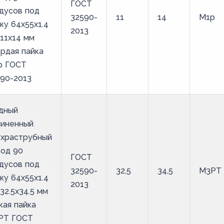
ГОСТ
дусов под
32590-
11
14
М1р
ку 64х55х1.4
2013
11х14 мм
рдая пайка
р ГОСТ
90-2013
дный
линенный
ухраструбный
вод 90
ГОСТ
дусов под
32590-
32,5
34,5
М3РТ
ку 64х55х1.4
2013
32.5х34.5 мм
кая пайка
РТ ГОСТ