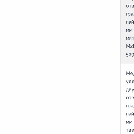
от
гра
пай
мм 
мяг
М2
52
Ме
уд
дв
от
гра
пай
мм 
тве