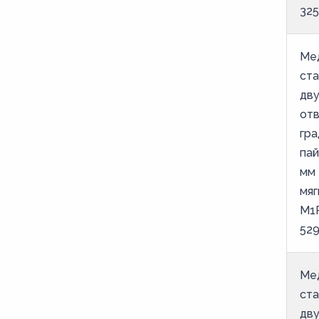
325
Ме
ст
дв
от
гра
пай
мм 
мяг
М1
52
Ме
ст
дв