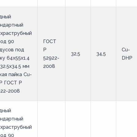
дный
андартный
ухраструбный
вод 90
ГОСТ
дусов под
Р
Cu-
32,5
34,5
ку 64х55х1.4
52922-
DHP
32.5х34.5 мм
2008
кая пайка Cu-
P ГОСТ Р
922-2008
дный
андартный
ухраструбный
вод 90