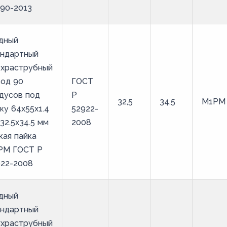
90-2013
дный
андартный
ухраструбный
вод 90
ГОСТ
дусов под
Р
32,5
34,5
М1РМ
ку 64х55х1.4
52922-
32.5х34.5 мм
2008
кая пайка
РМ ГОСТ Р
922-2008
дный
андартный
ухраструбный