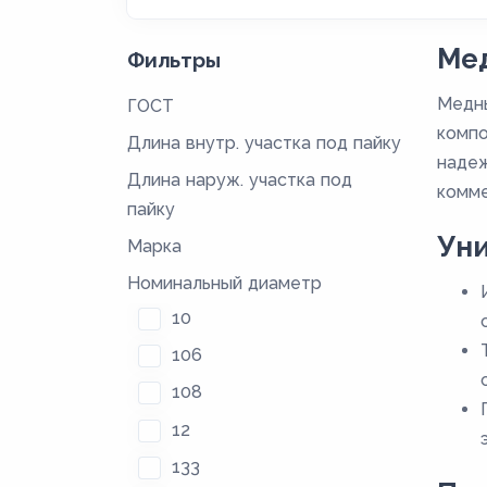
Мед
Фильтры
Медны
ГОСТ
компо
Длина внутр. участка под пайку
надеж
Длина наруж. участка под
комме
пайку
Ун
Марка
Номинальный диаметр
10
106
108
12
133