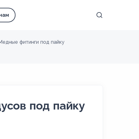
 нам
Медные фитинги под пайку
усов под пайку