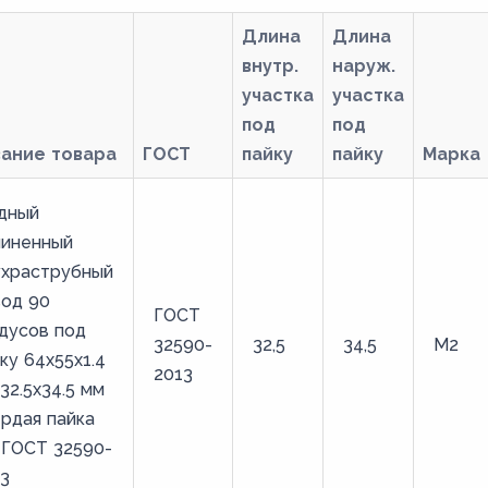
Длина
Длина
внутр.
наруж.
участка
участка
под
под
вание товара
ГОСТ
пайку
пайку
Марка
дный
линенный
ухраструбный
вод 90
ГОСТ
дусов под
32590-
32,5
34,5
М2
ку 64х55х1.4
2013
32.5х34.5 мм
рдая пайка
 ГОСТ 32590-
3