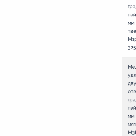
гра
пай
мм 
тве
М1
325
Ме
уд
дв
от
гра
пай
мм 
мяг
М3