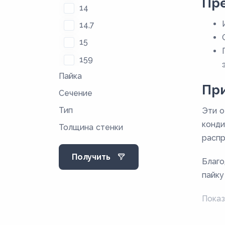
Пр
14
14,7
15
159
Пайка
16
Пр
Сечение
18
Тип
Эти о
21
конди
Толщина стенки
22
распр
25
Получить
Благо
27,4
пайку
28
34
Показ
35