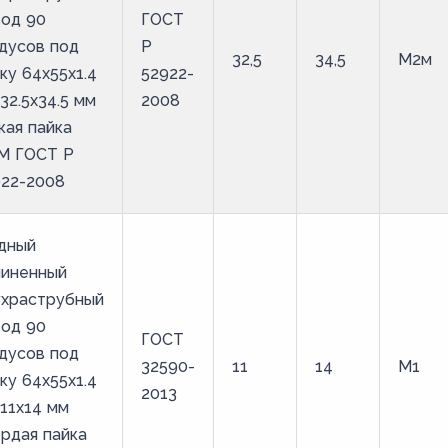
вод 90
ГОСТ
дусов под
Р
32,5
34,5
М2м
ку 64х55х1.4
52922-
32.5х34.5 мм
2008
кая пайка
М ГОСТ Р
922-2008
дный
линенный
ухраструбный
вод 90
ГОСТ
дусов под
32590-
11
14
М1
ку 64х55х1.4
2013
11х14 мм
рдая пайка