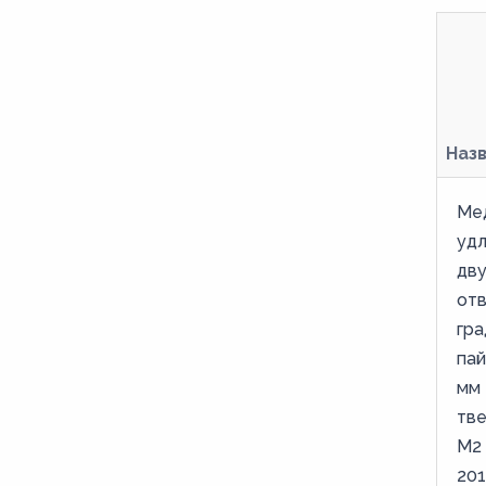
40
40,5
42
53,6
Наз
54
6
Ме
64
уд
дв
66,7
от
70
гра
76,1
пай
8
мм 
тве
80
М2
88,9
201