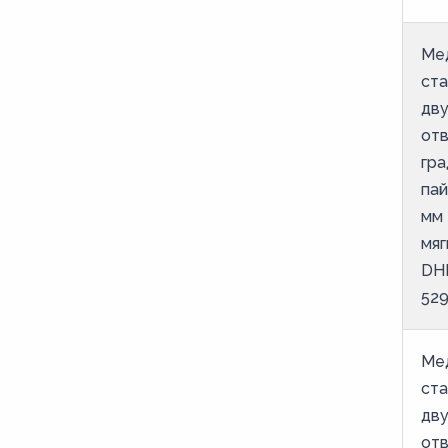
9
Ме
ст
дв
от
гра
пай
мм 
мяг
DH
52
Ме
ст
дв
от