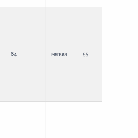
64
мягкая
55
стандартн