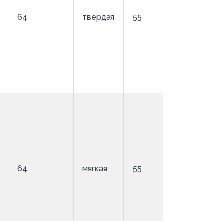
64
твердая
55
стандартн
64
мягкая
55
удлиненны