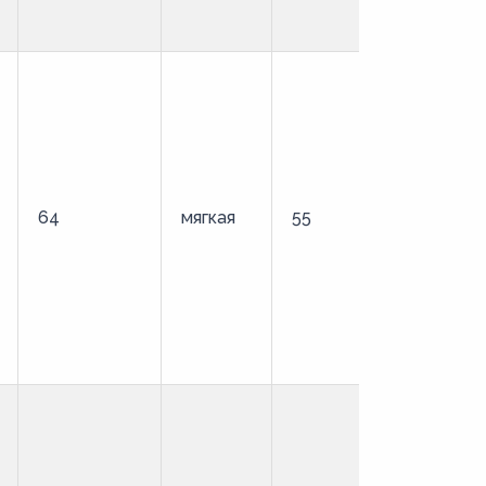
64
мягкая
55
стандартн