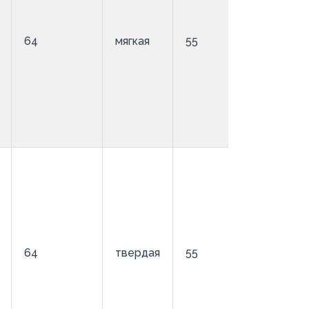
64
мягкая
55
стандартн
64
твердая
55
удлиненны