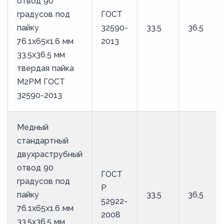
отвод 90
градусов под
ГОСТ
пайку
32590-
33,5
36,5
76.1х65х1.6 мм
2013
33.5х36.5 мм
твердая пайка
М2РМ ГОСТ
32590-2013
Медный
стандартный
двухраструбный
отвод 90
ГОСТ
градусов под
Р
пайку
33,5
36,5
52922-
76.1х65х1.6 мм
2008
33.5х36.5 мм