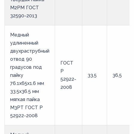
М2РМ ГОСТ
32590-2013
Медный
удлиненный
двухраструбный
отвод 90
ГОСТ
градусов под
Р
пайку
33,5
36,5
52922-
76.1х65х1.6 мм
2008
33.5х36.5 мм
мягкая пайка
М3РТ ГОСТ Р
52922-2008