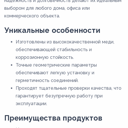
надежность и долговечность делают их идеальным
54
выбором для любого дома, офиса или
6
коммерческого объекта.
64
Уникальные особенности
66,7
Изготовлены из высококачественной меди,
70
обеспечивающей стабильность и
76,1
коррозионную стойкость.
8
Точные геометрические параметры
80
обеспечивают легкую установку и
герметичность соединений.
88,9
Проходят тщательные проверки качества, что
9
гарантирует безупречную работу при
эксплуатации.
Преимущества продуктов