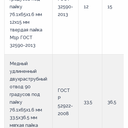
пайку
32590-
12
15
76.1х65х1.6 мм
2013
12х15 мм
твердая пайка
М1р ГОСТ
32590-2013
Медный
удлиненный
двухраструбный
отвод 90
ГОСТ
градусов под
Р
пайку
33,5
36,5
52922-
76.1х65х1.6 мм
2008
33.5х36.5 мм
мягкая пайка