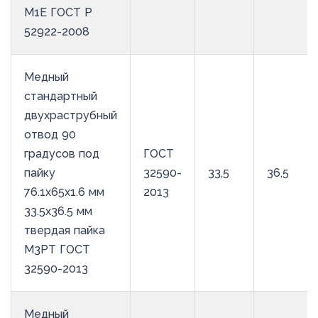
М1Е ГОСТ Р
52922-2008
Медный
стандартный
двухраструбный
отвод 90
градусов под
ГОСТ
пайку
32590-
33,5
36,5
76.1х65х1.6 мм
2013
33.5х36.5 мм
твердая пайка
М3РТ ГОСТ
32590-2013
Медный