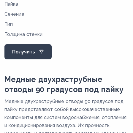
Пайка
16
Сечение
18
Тип
21
Толщина стенки
22
25
Получить
27,4
28
34
Медные двухраструбные
35
отводы 90 градусов под пайку
40
Медные двухраструбные отводы 90 градусов под
40,5
пайку представляют собой высококачественные
42
компоненты для систем водоснабжения, отопления
и кондиционирования воздуха. Их прочность,
53,6