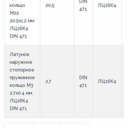
DIN
кольцо
20,5
ЛЦ16К4
471
M22
20.5х1.2 мм
ЛЦ16К4
DIN 471
Латуное
наружное
стопорное
пружинное
DIN
2,7
ЛЦ16К4
кольцо M3
471
2.7х0.4 мм
ЛЦ16К4
DIN 471