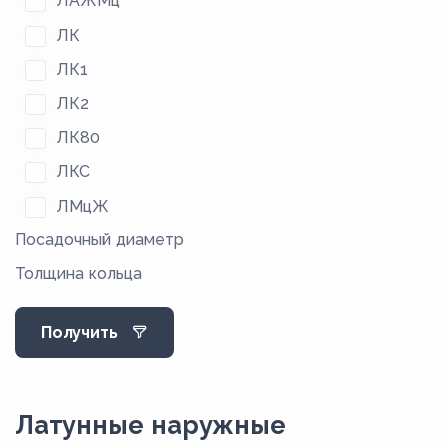
ЛАЖМц
ЛК
ЛК1
ЛК2
ЛК80
ЛКС
ЛМцЖ
Посадочный диаметр
ЛМцКА
Толщина кольца
ЛМцС
ЛМцСК
Получить
ЛМцСКА
ЛОС
ЛС
Латунные наружные
ЛС59