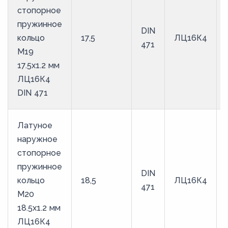
стопорное
пружинное
DIN
кольцо
17,5
ЛЦ16К4
471
M19
17.5х1.2 мм
ЛЦ16К4
DIN 471
Латуное
наружное
стопорное
пружинное
DIN
кольцо
18,5
ЛЦ16К4
471
M20
18.5х1.2 мм
ЛЦ16К4