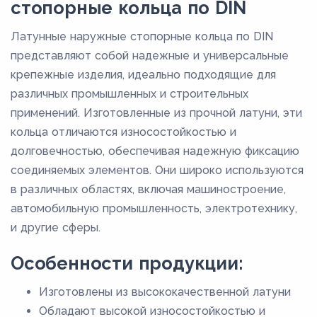
стопорные кольца по DIN
ЛС59-1
Латунные наружные стопорные кольца по DIN
ЛСд
представляют собой надежные и универсальные
ЛСдч
крепежные изделия, идеально подходящие для
различных промышленных и строительных
ЛСч
применений. Изготовленные из прочной латуни, эти
ЛЦ14К3С3
кольца отличаются износостойкостью и
ЛЦ16К4
долговечностью, обеспечивая надежную фиксацию
ЛЦ23А6Ж3Мц2
соединяемых элементов. Они широко используются
в различных областях, включая машиностроение,
ЛЦ25С2
автомобильную промышленность, электротехнику,
ЛЦ30А3
и другие сферы.
ЛЦ37Мц2С2К
Особенности продукции:
ЛЦ38Мц2С2
ЛЦ40Мц1.5
Изготовлены из высококачественной латуни
Обладают высокой износостойкостью и
ЛЦ40Мц3А