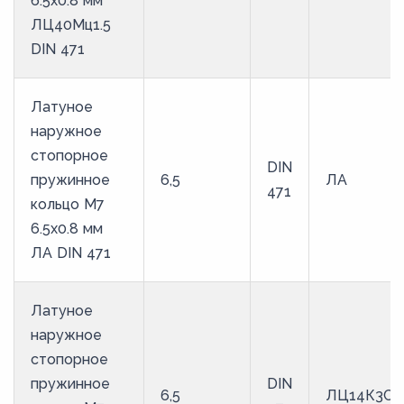
6.5х0.8 мм
67,5
ЛЦ40Мц1.5
70,5
DIN 471
72,5
73,5
Латуное
наружное
7,4
стопорное
DIN
74,5
пружинное
6,5
ЛА
471
76,5
кольцо M7
6.5х0.8 мм
79,5
ЛА DIN 471
81,5
82,5
Латуное
8,4
наружное
84,5
стопорное
89,5
пружинное
DIN
6,5
ЛЦ14К3С3