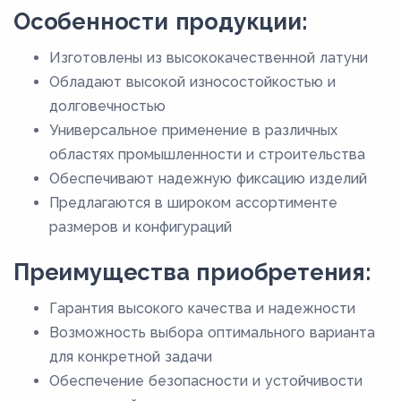
Особенности продукции:
25,9
26,9
Изготовлены из высококачественной латуни
Обладают высокой износостойкостью и
2,7
долговечностью
27,9
Универсальное применение в различных
28,7
областях промышленности и строительства
29,6
Обеспечивают надежную фиксацию изделий
Предлагаются в широком ассортименте
30,5
размеров и конфигураций
31,5
Преимущества приобретения:
32,2
33,2
Гарантия высокого качества и надежности
34,2
Возможность выбора оптимального варианта
для конкретной задачи
35,2
Обеспечение безопасности и устойчивости
35,8