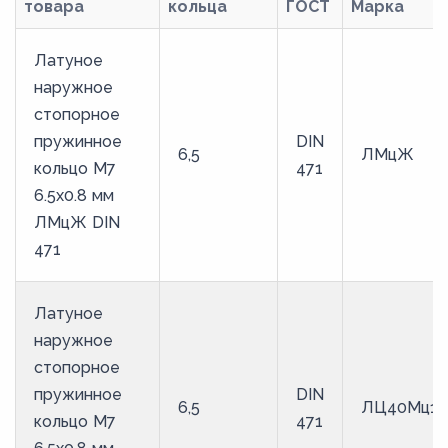
товара
кольца
ГОСТ
Марка
50,8
51,8
Латуное
52,8
наружное
стопорное
53,8
пружинное
DIN
6,5
ЛМцЖ
55,8
кольцо M7
471
5,6
6.5х0.8 мм
ЛМцЖ DIN
57,8
471
58,8
60,8
Латуное
62,6
наружное
63,5
стопорное
пружинное
DIN
6,5
6,5
ЛЦ40Мц1.
кольцо M7
471
65,5