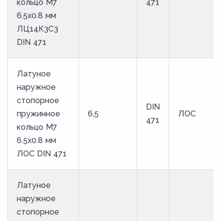
кольцо M7
471
9,3
6.5х0.8 мм
94,5
ЛЦ14К3С3
98
DIN 471
Латуное
наружное
стопорное
DIN
пружинное
6,5
ЛОС
471
кольцо M7
6.5х0.8 мм
ЛОС DIN 471
Латуное
наружное
стопорное