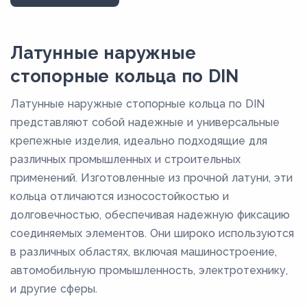
14,7
151
Латунные наружные
15,7
стопорные кольца по DIN
16,5
Латунные наружные стопорные кольца по DIN
17,5
представляют собой надежные и универсальные
18,5
крепежные изделия, идеально подходящие для
различных промышленных и строительных
19,5
применений. Изготовленные из прочной латуни, эти
20,5
кольца отличаются износостойкостью и
21,4
долговечностью, обеспечивая надежную фиксацию
22,2
соединяемых элементов. Они широко используются
в различных областях, включая машиностроение,
23,2
автомобильную промышленность, электротехнику,
24,2
и другие сферы.
25,1