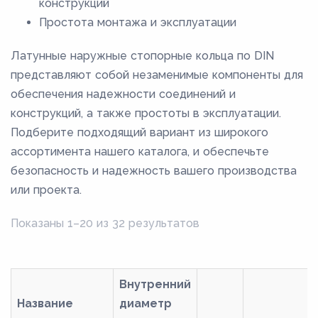
конструкций
36,5
Простота монтажа и эксплуатации
3,7
Латунные наружные стопорные кольца по DIN
37,5
представляют собой незаменимые компоненты для
38,5
обеспечения надежности соединений и
40,5
конструкций, а также простоты в эксплуатации.
Подберите подходящий вариант из широкого
41,5
ассортимента нашего каталога, и обеспечьте
42,5
безопасность и надежность вашего производства
43,5
или проекта.
44,5
Показаны 1–20 из 32 результатов
45,8
4,7
47,8
Внутренний
Название
диаметр
49,8