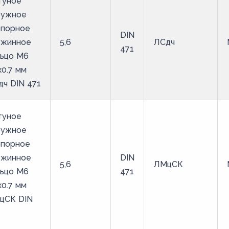
туное
ружное
опорное
DIN
ужинное
5,6
ЛСдч
471
льцо M6
х0.7 мм
ч DIN 471
туное
ружное
опорное
ужинное
DIN
5,6
ЛМцСК
льцо M6
471
х0.7 мм
цСК DIN