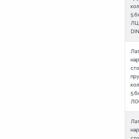
M24
ко
M25
5.6
ЛЦ
M26
DIN
M27
M28
Ла
M29
на
M3
ст
пр
M30
ко
M31
5.6
M32
ЛО
M33
M34
Ла
на
M35
ст