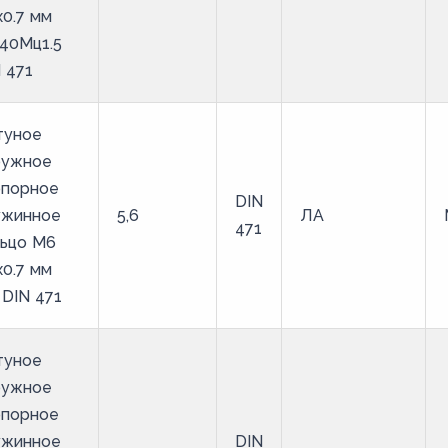
х0.7 мм
40Мц1.5
 471
туное
ружное
опорное
DIN
ужинное
5,6
ЛА
471
льцо M6
х0.7 мм
DIN 471
туное
ружное
опорное
ужинное
DIN