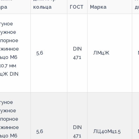
ара
кольца
ГОСТ
Марка
д
туное
ружное
опорное
ужинное
DIN
5,6
ЛМцЖ
льцо M6
471
х0.7 мм
цЖ DIN
туное
ружное
опорное
ужинное
DIN
5,6
ЛЦ40Мц1.5
льцо M6
471