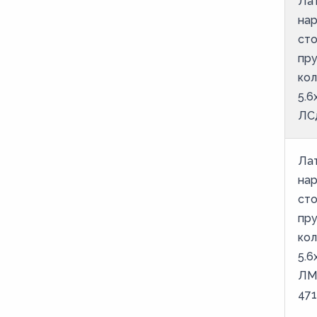
Ла
M48
на
M5
ст
M50
пр
M51
ко
5.6
M52
ЛСд
M53
M54
Ла
M55
на
M56
ст
пр
M57
ко
M58
5.6
M6
ЛМ
M60
471