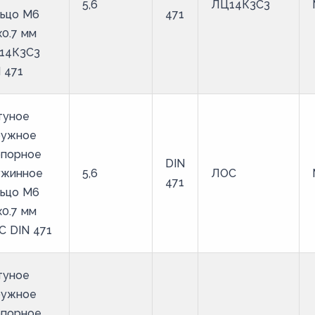
5,6
ЛЦ14К3С3
льцо M6
471
х0.7 мм
14К3С3
 471
туное
ружное
опорное
DIN
ужинное
5,6
ЛОС
471
льцо M6
х0.7 мм
С DIN 471
туное
ружное
опорное