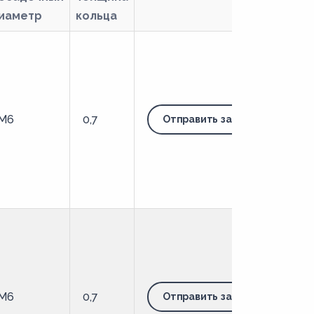
иаметр
кольца
M6
0,7
Отправить запрос
M6
0,7
Отправить запрос