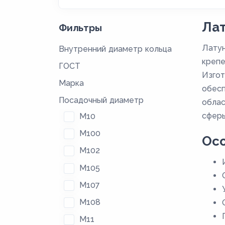
Лат
Фильтры
Латун
Внутренний диаметр кольца
крепе
ГОСТ
Изгот
Марка
обесп
Посадочный диаметр
облас
сферы
M10
M100
Осо
M102
M105
M107
M108
M11