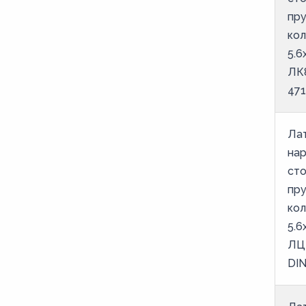
M36
пр
M37
ко
M38
5.6
ЛК
M39
471
M4
M40
Ла
M41
на
M42
ст
пр
M43
ко
M44
5.6
M45
ЛЦ
M46
DIN
M47