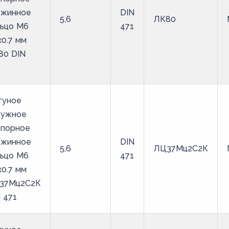
ужинное
DIN
5,6
ЛК80
льцо M6
471
х0.7 мм
80 DIN
туное
ружное
опорное
ужинное
DIN
5,6
ЛЦ37Мц2С2К
льцо M6
471
х0.7 мм
37Мц2С2К
 471