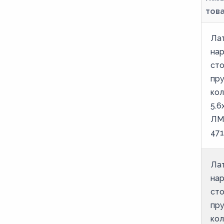
M132
тов
M135
Ла
M137
на
M138
ст
M14
пр
ко
M140
5.6
M142
ЛМ
M145
471
M147
M148
Ла
на
M15
ст
M150
пр
M152
ко