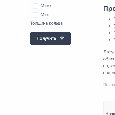
M110
Пр
M112
Толщина кольца
M115
M117
Получить
M118
M12
Латун
M120
обесп
подхо
M122
надеж
M125
M127
Показ
M128
M13
M130
Наз