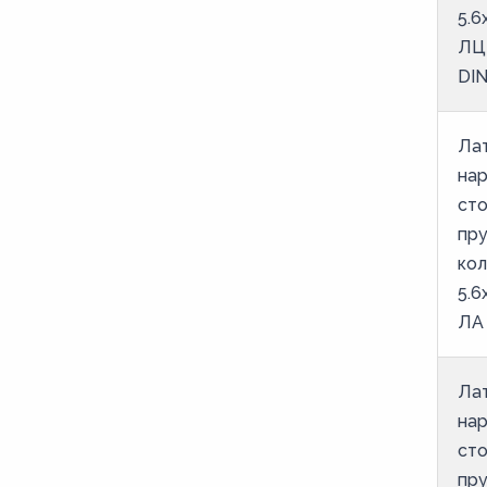
M155
5.6
ЛЦ
M157
DIN
M158
M16
Ла
M160
на
M162
ст
пр
M17
ко
M18
5.6
M19
ЛА 
M20
M21
Ла
на
M22
ст
M23
пр