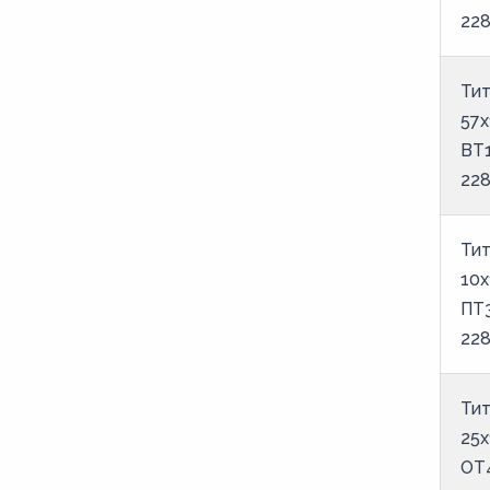
22
Тит
57х
ВТ
22
Тит
10х
ПТ
22
Тит
25х
ОТ