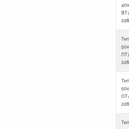
6,5
40х
7
ВТ
22
7,5
8
Тит
8,5
50х
9
ПТ
22
Тит
50х
ОТ
22
Тит