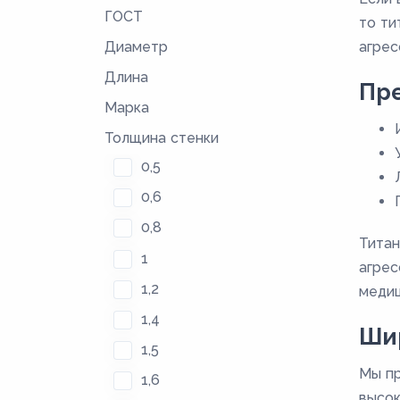
ГОСТ
то ти
Диаметр
агрес
Длина
Пр
Марка
Толщина стенки
0,5
0,6
0,8
Титан
1
агрес
1,2
медиц
1,4
Шир
1,5
Мы пр
1,6
высок