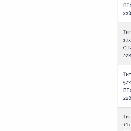
ПТ
22
Тит
10х
ОТ
22
Тит
57х
ПТ
22
Тит
10х