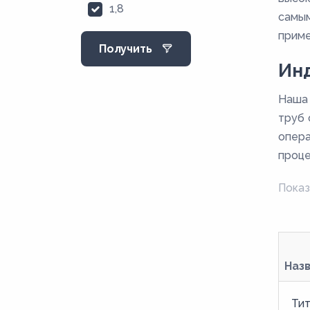
1,8
самым
2
приме
Получить
2,2
Ин
2,5
Наша 
2,8
труб 
3
опера
3,2
проце
3,5
Показ
4
4,5
5
Наз
5,5
6
Тит