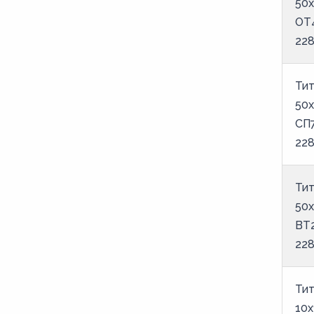
50х
ОТ
22
Тит
50х
СП
22
Тит
50х
ВТ
22
Тит
10х