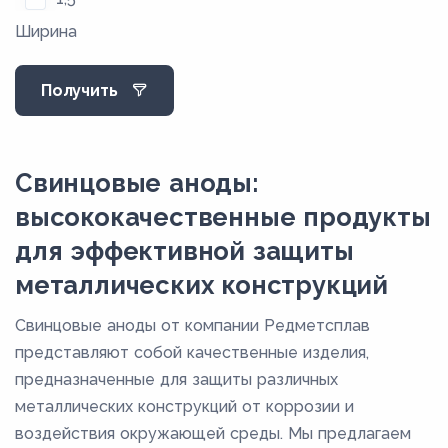
Ширина
15
2
Получить
2,5
3
3,5
Свинцовые аноды:
4
высококачественные продукты
4,5
для эффективной защиты
5
металлических конструкций
6
Свинцовые аноды от компании Редметсплав
7
представляют собой качественные изделия,
8
предназначенные для защиты различных
металлических конструкций от коррозии и
9
воздействия окружающей среды. Мы предлагаем