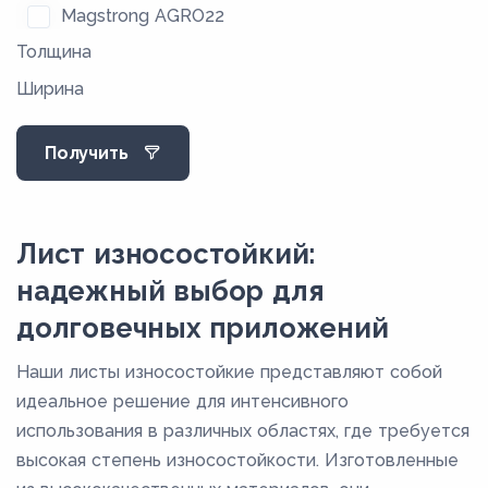
Magstrong AGRO22
Толщина
Magstrong AGRO33
Ширина
Magstrong H350
Magstrong H400
Получить
Magstrong H450
Magstrong H500
Magstrong S550MC
Лист износостойкий:
Magstrong S600MC
надежный выбор для
Magstrong S700MC
долговечных приложений
Magstrong S900MC
Наши листы износостойкие представляют собой
Magstrong W600
идеальное решение для интенсивного
Magstrong W600QL
использования в различных областях, где требуется
высокая степень износостойкости. Изготовленные
Magstrong W700