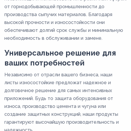
Raex 500
от горнодобывающей промышленности до
Raex 550
производства сыпучих материалов. Благодаря
Raex 600
высокой прочности и износостойкости они
обеспечивают долгий срок службы и минимальную
Relia 450
необходимость в обслуживании и замене.
Sidur 400
Универсальное решение для
Sidur 450
ваших потребностей
Sidur 500
Sidur 550
Независимо от отрасли вашего бизнеса, наши
Sidur 600
листы износостойкие предложат надежное и
долговечное решение для самых интенсивных
приложений. Будь то защита оборудования от
износа, производство цемента и чугуна или
создание защитных конструкций, наши продукты
гарантируют высочайшую производительность и
надежность.