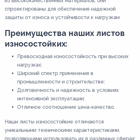
из высококачественных материалов, они
Magstrong W700QL
спроектированы для обеспечения надежной
Magstrong W900
защиты от износа и устойчивости к нагрузкам.
NM360
Преимущества наших листов
NM400
износостойких:
NM450
Превосходная износостойкость при высоких
NM500
нагрузках;
NM550
Широкий спектр применения в
NM600
промышленности и строительстве;
Quard 450
Долговечность и надежность в условиях
интенсивной эксплуатации;
Quard 500
Отличное соотношение цена-качество.
Quend 700
Raex 400
Наши листы износостойкие отличаются
уникальными техническими характеристиками,
Raex 450
позволяющими использовать их в различных сферах: