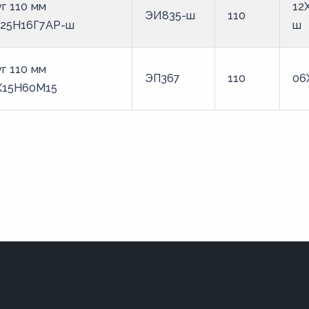
г 110 мм
12
ЭИ835-ш
110
Х25Н16Г7АР-ш
ш
г 110 мм
ЭП367
110
06
Х15Н60М15