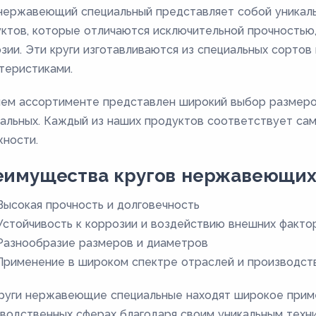
нержавеющий специальный представляет собой уникал
ктов, которые отличаются исключительной прочностью,
зии. Эти круги изготавливаются из специальных сорто
теристиками.
ем ассортименте представлен широкий выбор размер
альных. Каждый из наших продуктов соответствует са
ности.
еимущества кругов нержавеющих
Высокая прочность и долговечность
Устойчивость к коррозии и воздействию внешних факто
Разнообразие размеров и диаметров
Применение в широком спектре отраслей и производст
руги нержавеющие специальные находят широкое прим
водственных сферах благодаря своим уникальным техни