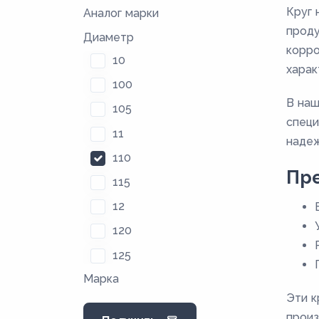
Круг 
Аналог марки
проду
Диаметр
корро
10
харак
100
В наш
105
специ
11
надеж
110
Пр
115
12
120
125
Марка
128
Эти к
13
произ