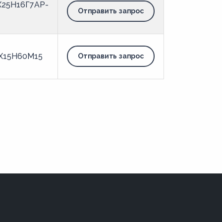
Х25Н16Г7АР-
Отправить запрос
Х15Н60М15
Отправить запрос