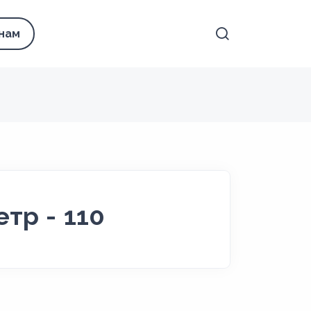
 нам
тр - 110