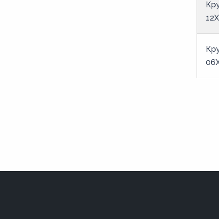
175
Кру
12
18
180
Кру
185
06
19
190
195
20
200
205
21
210
215