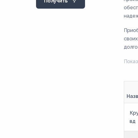
Получить
130
обесп
135
надеж
14
Приоб
140
своих
145
долго
15
Показ
150
155
16
Наз
160
165
Кр
17
вд
170