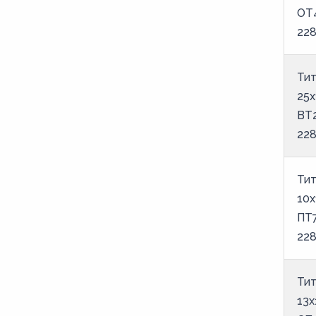
ОТ
22
Тит
25х
ВТ
22
Тит
10х
ПТ
22
Тит
13х