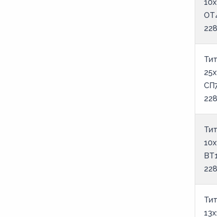
10х
ОТ
22
Тит
25х
СП
22
Тит
10х
ВТ
22
Тит
13х