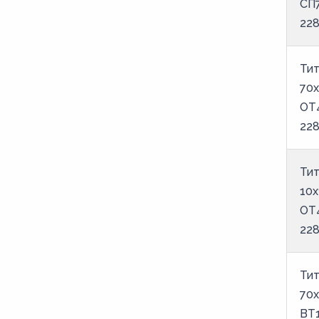
СП
22
Тит
70х
ОТ
22
Тит
10х
ОТ
22
Тит
70х
ВТ