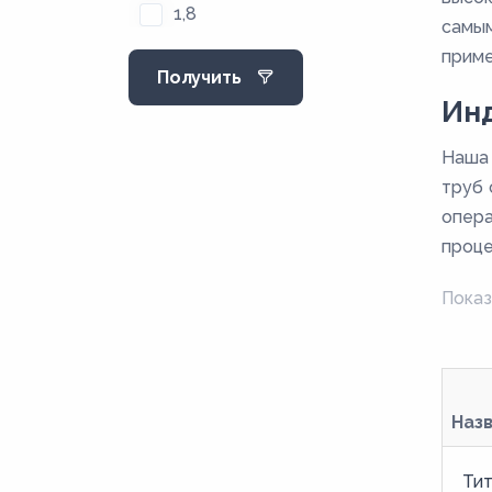
1,8
самым
2
приме
Получить
2,2
Ин
2,5
Наша 
2,8
труб 
3
опера
3,2
проце
3,5
Показ
4
4,5
5
Наз
5,5
6
Тит