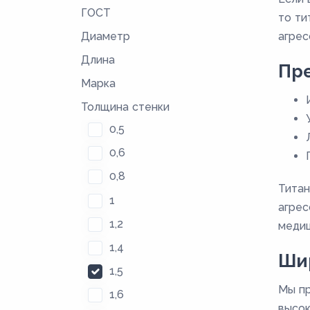
ГОСТ
то ти
Диаметр
агрес
Длина
Пр
Марка
Толщина стенки
0,5
0,6
0,8
Титан
1
агрес
1,2
медиц
1,4
Шир
1,5
Мы пр
1,6
высок