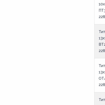
6,5
10х
7
ПТ
22
7,5
8
Тит
8,5
13х
9
ВТ
22
Тит
13х
ОТ
22
Тит