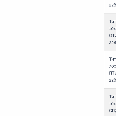
22
Тит
10х
ОТ
22
Тит
70х
ПТ
22
Тит
10х
СП