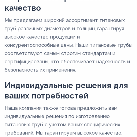
качество
53
54
Мы предлагаем широкий ассортимент титановых
труб различных диаметров и толщин, гарантируя
56
высокое качество продукции и
57
конкурентоспособные цены. Наши титановые трубы
5,8
соответствуют самым строгим стандартам и
6
сертифицированы, что обеспечивает надежность и
безопасность их применения.
60
63
Индивидуальные решения для
65
ваших потребностей
68
Наша компания также готова предложить вам
7
индивидуальные решения по изготовлению
70
титановых труб с учетом ваших специфических
требований. Мы гарантируем высокое качество,
75