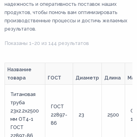
надежность и оперативность поставок наших
76
продуктов, чтобы помочь вам оптимизировать
8
производственные процессы и достичь желаемых
80
результатов.
83
Показаны 1–20 из 144 результатов
85
89
9
Название
товара
ГОСТ
Диаметр
Длина
Ма
90
95
Титановая
труба
ГОСТ
23х2.2х2500
ОТ
22897-
23
2500
мм ОТ4-1
1
86
ГОСТ
22897-86