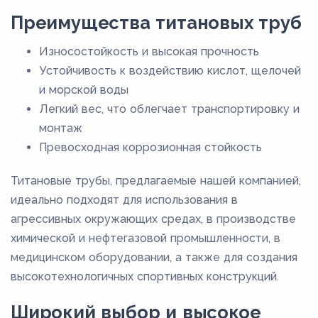
Преимущества титановых труб
30
32
Износостойкость и высокая прочность
33
Устойчивость к воздействию кислот, щелочей
и морской воды
34
Легкий вес, что облегчает транспортировку и
35
монтаж
36
Превосходная коррозионная стойкость
38
Титановые трубы, предлагаемые нашей компанией,
40
идеально подходят для использования в
42
агрессивных окружающих средах, в производстве
химической и нефтегазовой промышленности, в
45
медицинском оборудовании, а также для создания
48
высокотехнологичных спортивных конструкций.
50
Широкий выбор и высокое
51