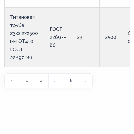
Титановая
труба
ГОСТ
23х2.2х2500
ОТ
22897-
23
2500
мм ОТ4-0
0
86
ГОСТ
22897-86
1
2
...
8