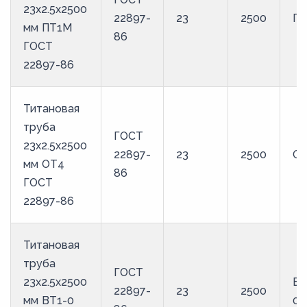
23х2.5х2500
22897-
23
2500
П
мм ПТ1М
86
ГОСТ
22897-86
Титановая
труба
ГОСТ
23х2.5х2500
22897-
23
2500
О
мм ОТ4
86
ГОСТ
22897-86
Титановая
труба
ГОСТ
23х2.5х2500
ВТ
22897-
23
2500
мм ВТ1-0
0