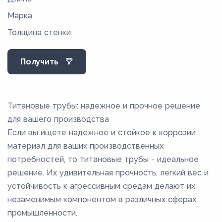
Марка
14
Толщина стенки
15
16
Получить
18
20
21
Титановые трубы: надежное и прочное решение
22
для вашего производства
Если вы ищете надежное и стойкое к коррозии
23
материал для ваших производственных
24
потребностей, то титановые трубы - идеальное
25
решение. Их удивительная прочность, легкий вес и
27
устойчивость к агрессивным средам делают их
незаменимым компонентом в различных сферах
28
промышленности.
29