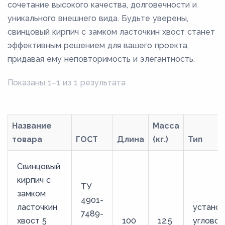
сочетание высокого качества, долговечности и
уникального внешнего вида. Будьте уверены,
свинцовый кирпич с замком ласточкин хвост станет
эффективным решением для вашего проекта,
придавая ему неповторимость и элегантность.
Показаны 1–1 из 1 результата
Название
Масса
товара
ГОСТ
Длина
(кг.)
Тип
Свинцовый
кирпич с
ТУ
замком
4901-
ласточкин
устано
7489-
хвост 5
100
12,5
угловой