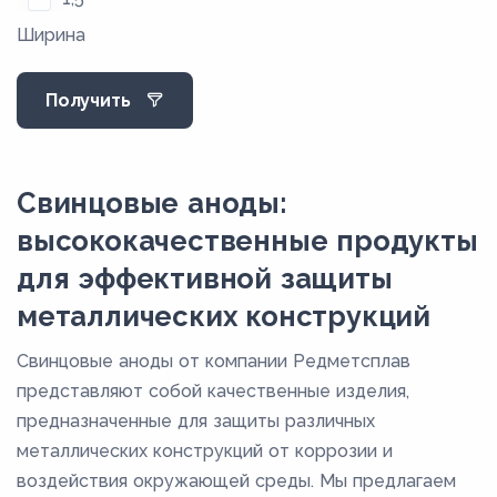
Ширина
15
2
Получить
2,5
3
3,5
Свинцовые аноды:
4
высококачественные продукты
4,5
для эффективной защиты
5
металлических конструкций
6
Свинцовые аноды от компании Редметсплав
7
представляют собой качественные изделия,
8
предназначенные для защиты различных
металлических конструкций от коррозии и
9
воздействия окружающей среды. Мы предлагаем