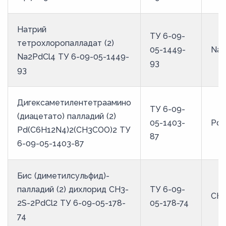
Натрий
ТУ 6-09-
тетрохлоропалладат (2)
05-1449-
Na2
Na2PdCl4 ТУ 6-09-05-1449-
93
93
Дигексаметилентетраамино
ТУ 6-09-
(диацетато) палладий (2)
05-1403-
Pd(
Pd(C6H12N4)2(CH3COO)2 ТУ
87
6-09-05-1403-87
Бис (диметилсульфид)-
палладий (2) дихлорид CH3-
ТУ 6-09-
CH3
2S-2PdCl2 ТУ 6-09-05-178-
05-178-74
74