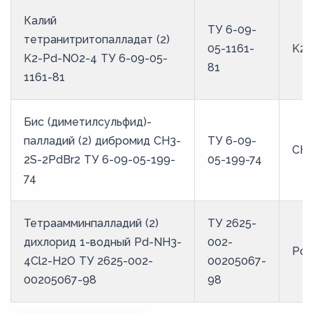
Калий
ТУ 6-09-
тетранитритопалладат (2)
05-1161-
K2-
K2-Pd-NO2-4 ТУ 6-09-05-
81
1161-81
Бис (диметилсульфид)-
палладий (2) дибромид CH3-
ТУ 6-09-
CH3
2S-2PdBr2 ТУ 6-09-05-199-
05-199-74
74
Тетраамминпалладий (2)
ТУ 2625-
дихлорид 1-водный Pd-NH3-
002-
Pd-
4Cl2-H2O ТУ 2625-002-
00205067-
00205067-98
98