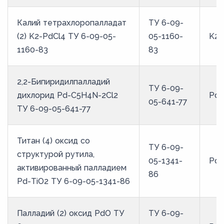
Калий тетрахлоропалладат
ТУ 6-09-
(2) K2-PdCl4 ТУ 6-09-05-
05-1160-
K2-
1160-83
83
2,2-Бипиридилпалладий
ТУ 6-09-
дихлорид Pd-C5H4N-2Cl2
Pd-
05-641-77
ТУ 6-09-05-641-77
Титан (4) оксид со
ТУ 6-09-
структурой рутила,
05-1341-
Pd-
активированный палладием
86
Pd-ТiO2 ТУ 6-09-05-1341-86
Палладий (2) оксид PdO ТУ
ТУ 6-09-