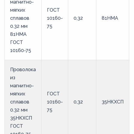
магнитно-
мягких
ГОСТ
сплавов
10160-
0,32
81НМА
0.32 мм
75
81НМА
ГОСТ
10160-75
Проволока
из
магнитно-
мягких
ГОСТ
сплавов
10160-
0,32
35НКХСП
0.32 мм
75
35НКХСП
ГОСТ