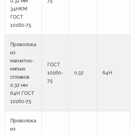
0.32 мм
75
34НКМ
ГОСТ
10160-75
Проволока
из
магнитно-
ГОСТ
мягких
10160-
0,32
64Н
сплавов
75
0.32 мм
64Н ГОСТ
10160-75
Проволока
из