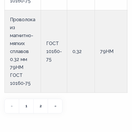
10160-75
Проволока
из
магнитно-
мягких
ГОСТ
сплавов
10160-
0,32
79НМ
0.32 мм
75
79НМ
ГОСТ
10160-75
1
2