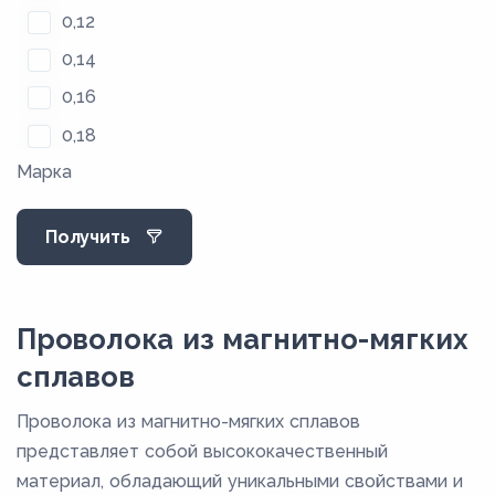
0,12
0,14
0,16
0,18
Марка
0,2
0,22
Получить
0,25
0,28
0,32
Проволока из магнитно-мягких
0,36
сплавов
0,4
Проволока из магнитно-мягких сплавов
0,45
представляет собой высококачественный
0,5
материал, обладающий уникальными свойствами и