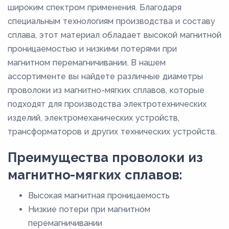
широким спектром применения. Благодаря
0,56
специальным технологиям производства и составу
0,63
сплава, этот материал обладает высокой магнитной
0,7
проницаемостью и низкими потерями при
0,8
магнитном перемагничивании. В нашем
ассортименте вы найдете различные диаметры
0,9
проволоки из магнитно-мягких сплавов, которые
1
подходят для производства электротехнических
1,1
изделий, электромеханических устройств,
1,2
трансформаторов и других технических устройств.
1,4
Преимущества проволоки из
1,6
магнитно-мягких сплавов:
1,8
Высокая магнитная проницаемость
2
Низкие потери при магнитном
2,2
перемагничивании