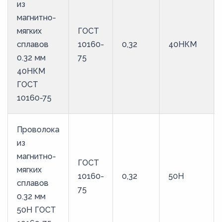
из
магнитно-
мягких
ГОСТ
сплавов
10160-
0,32
40НКМ
0.32 мм
75
40НКМ
ГОСТ
10160-75
Проволока
из
магнитно-
ГОСТ
мягких
10160-
0,32
50Н
сплавов
75
0.32 мм
50Н ГОСТ