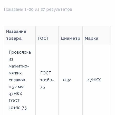
Показаны 1–20 из 27 результатов
Название
товара
ГОСТ
Диаметр
Марка
Проволока
из
магнитно-
мягких
ГОСТ
сплавов
10160-
0,32
47НКХ
0.32 мм
75
47НКХ
ГОСТ
10160-75