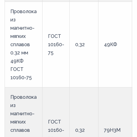
Проволока
из
магнитно-
мягких
ГОСТ
сплавов
10160-
0,32
49КФ
0.32 мм
75
49КФ
ГОСТ
10160-75
Проволока
из
магнитно-
мягких
ГОСТ
сплавов
10160-
0,32
79Н3М