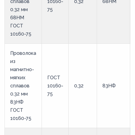
сплавов
10160-
0,32
68НМ
0.32 мм
75
68НМ
ГОСТ
10160-75
Проволока
из
магнитно-
мягких
ГОСТ
сплавов
10160-
0,32
83НФ
0.32 мм
75
83НФ
ГОСТ
10160-75