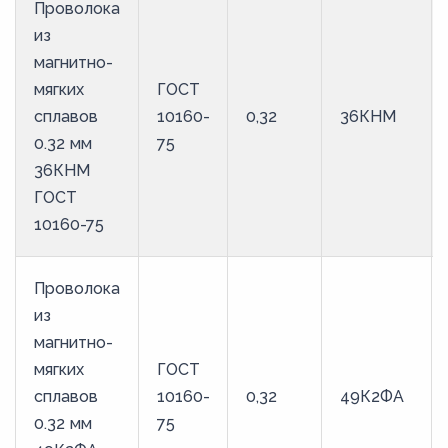
Проволока
из
магнитно-
мягких
ГОСТ
сплавов
10160-
0,32
36КНМ
0.32 мм
75
36КНМ
ГОСТ
10160-75
Проволока
из
магнитно-
мягких
ГОСТ
сплавов
10160-
0,32
49К2ФА
0.32 мм
75