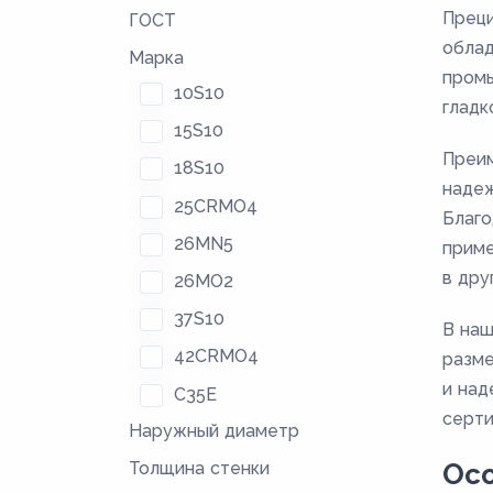
Преци
ГОСТ
облад
Марка
промы
10S10
гладк
15S10
Преим
18S10
надеж
25CRMO4
Благо
26MN5
приме
в дру
26MO2
37S10
В наш
42CRMO4
разме
и над
C35E
серти
Наружный диаметр
C45E
Толщина стенки
Осо
E215