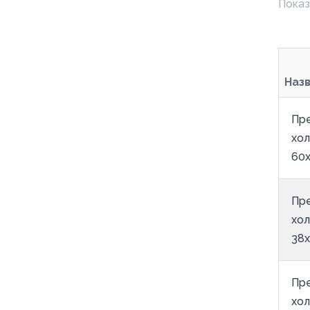
Показ
Наз
Пр
хол
60х
Пр
хол
38х
Пр
хол