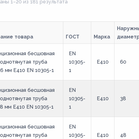
аны 1–20 из 181 результата
Наружн
вание товара
ГОСТ
Марка
диамет
ецизионная бесшовная
EN
однотянутая труба
10305-
E410
60
6 мм E410 EN 10305-1
1
ецизионная бесшовная
EN
однотянутая труба
10305-
E410
38
8 мм E410 EN 10305-1
1
ецизионная бесшовная
EN
однотянутая труба
10305-
E410
48