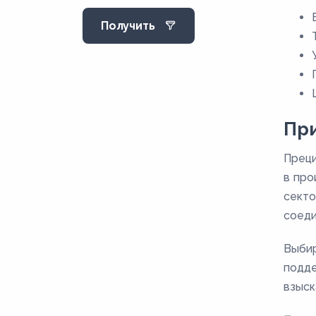
E235
Получить
E255
E355
E410
Пр
Преци
в про
секто
соеди
Выбир
подде
взыск