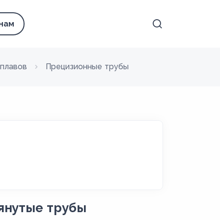
 нам
сплавов
Прецизионные трубы
янутые трубы