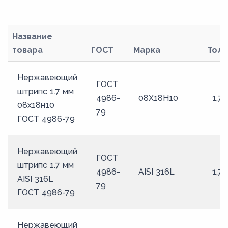
8
8,5
Название
9
товара
ГОСТ
Марка
Тол
9,5
Нержавеющий
ГОСТ
штрипс 1.7 мм
4986-
08Х18Н10
1,7
08х18н10
79
ГОСТ 4986-79
Нержавеющий
ГОСТ
штрипс 1.7 мм
4986-
AISI 316L
1,7
AISI 316L
79
ГОСТ 4986-79
Нержавеющий