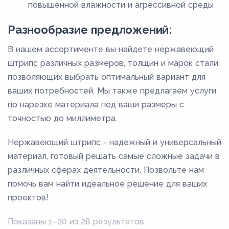
2,75
повышенной влажности и агрессивной среды
3
Разнообразие предложений:
3,25
В нашем ассортименте вы найдете нержавеющий
3,5
штрипс различных размеров, толщин и марок стали,
3,75
позволяющих выбрать оптимальный вариант для
ваших потребностей. Мы также предлагаем услуги
4
по нарезке материала под ваши размеры с
4,5
точностью до миллиметра.
5
Нержавеющий штрипс - надежный и универсальный
5,5
материал, готовый решать самые сложные задачи в
6
различных сферах деятельности. Позвольте нам
6,5
помочь вам найти идеальное решение для ваших
7
проектов!
7,5
Показаны 1–20 из 28 результатов