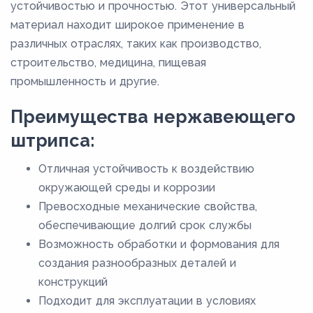
устойчивостью и прочностью. Этот универсальный
10
материал находит широкое применение в
1,1
различных отраслях, таких как производство,
1,2
строительство, медицина, пищевая
1,3
промышленность и другие.
1,4
Преимущества нержавеющего
1,5
штрипса:
1,6
Отличная устойчивость к воздействию
1,7
окружающей среды и коррозии
1,8
Превосходные механические свойства,
1,9
обеспечивающие долгий срок службы
Возможность обработки и формования для
2
создания разнообразных деталей и
2,25
конструкций
2,5
Подходит для эксплуатации в условиях