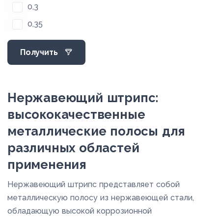
0,3
0,35
0,4
Получить
0,45
0,5
0,55
Нержавеющий штрипс:
0,6
высококачественные
0,65
металлические полосы для
0,7
различных областей
0,75
применения
0,8
Нержавеющий штрипс представляет собой
0,9
металлическую полосу из нержавеющей стали,
1
обладающую высокой коррозионной