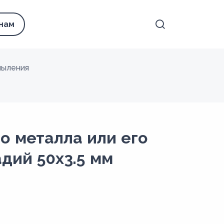
 нам
пыления
о металла или его
дий 50х3.5 мм