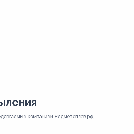
пыления
едлагаемые компанией Редметсплав.рф,