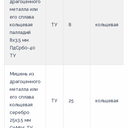
драгоценного
металла или
его сплава
кольцевая
ТУ
8
кольцевая
палладий
8х3.5 мм
ПдСр60-40
ТУ
Мишень из
драгоценного
металла или
его сплава
ТУ
25
кольцевая
кольцевая
серебро
25х3.5 мм
СрМ95 ТУ