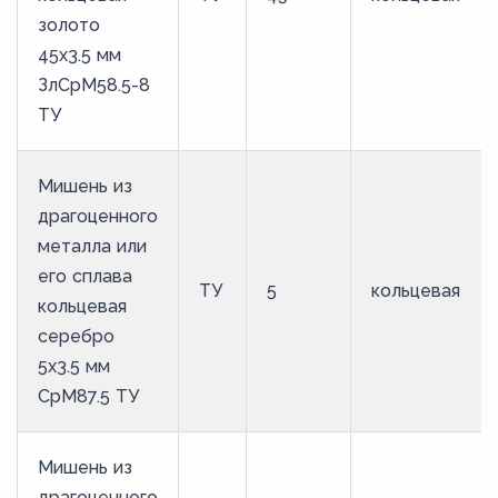
золото
45х3.5 мм
ЗлСрМ58.5-8
ТУ
Мишень из
драгоценного
металла или
его сплава
ТУ
5
кольцевая
кольцевая
серебро
5х3.5 мм
СрМ87.5 ТУ
Мишень из
драгоценного