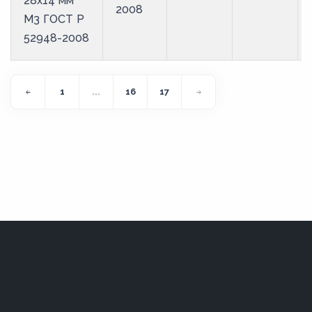
28х14 мм
2008
М3 ГОСТ Р
52948-2008
1
...
16
17