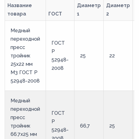
Название
Диаметр
Диаметр
товара
ГОСТ
1
2
М
Медный
переходной
ГОСТ
пресс
Р
тройник
25
22
52948-
25х22 мм
2008
М3 ГОСТ Р
52948-2008
Медный
переходной
ГОСТ
пресс
Р
тройник
66,7
25
52948-
66.7х25 мм
2008