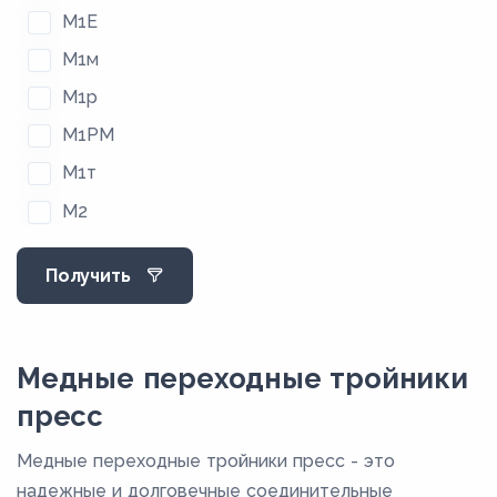
М1Е
М1м
М1р
М1РМ
М1т
М2
М2м
Получить
М2р
М2РМ
М2т
Медные переходные тройники
М3
пресс
М3М
Медные переходные тройники пресс - это
М3р
надежные и долговечные соединительные