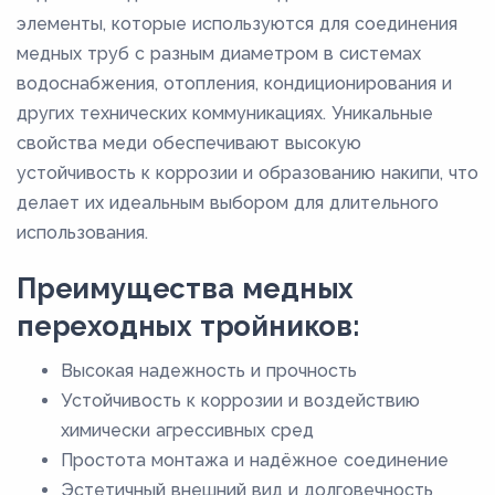
53,6
элементы, которые используются для соединения
медных труб с разным диаметром в системах
54
водоснабжения, отопления, кондиционирования и
64
других технических коммуникациях. Уникальные
66,7
свойства меди обеспечивают высокую
70
устойчивость к коррозии и образованию накипи, что
делает их идеальным выбором для длительного
76,1
использования.
8
80
Преимущества медных
88,9
переходных тройников:
Высокая надежность и прочность
Устойчивость к коррозии и воздействию
химически агрессивных сред
Простота монтажа и надёжное соединение
Эстетичный внешний вид и долговечность