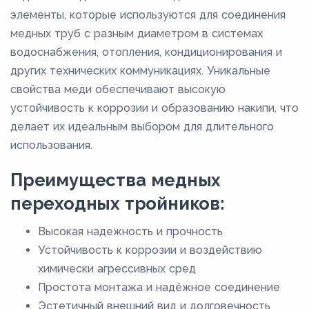
53,6
элементы, которые используются для соединения
медных труб с разным диаметром в системах
54
водоснабжения, отопления, кондиционирования и
64
других технических коммуникациях. Уникальные
66,7
свойства меди обеспечивают высокую
70
устойчивость к коррозии и образованию накипи, что
делает их идеальным выбором для длительного
76,1
использования.
8
80
Преимущества медных
88,9
переходных тройников:
Высокая надежность и прочность
Устойчивость к коррозии и воздействию
химически агрессивных сред
Простота монтажа и надёжное соединение
Эстетичный внешний вид и долговечность