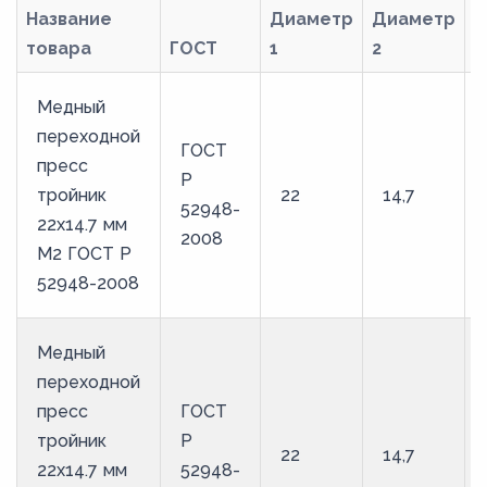
Название
Диаметр
Диаметр
товара
ГОСТ
1
2
М
Медный
переходной
ГОСТ
пресс
Р
тройник
22
14,7
52948-
22х14.7 мм
2008
М2 ГОСТ Р
52948-2008
Медный
переходной
пресс
ГОСТ
тройник
Р
22
14,7
22х14.7 мм
52948-