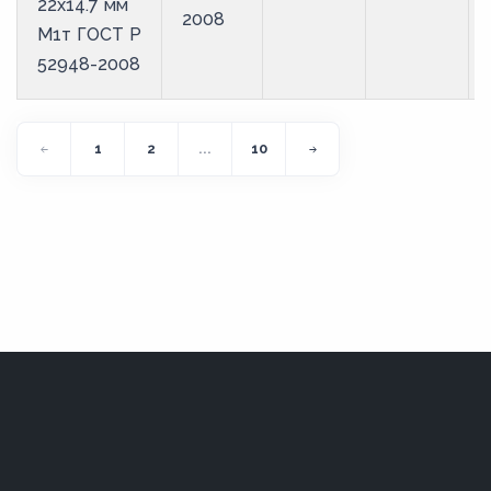
22х14.7 мм
2008
М1т ГОСТ Р
52948-2008
1
2
...
10