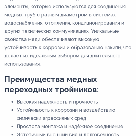
53,6
элементы, которые используются для соединения
медных труб с разным диаметром в системах
54
водоснабжения, отопления, кондиционирования и
64
других технических коммуникациях. Уникальные
66,7
свойства меди обеспечивают высокую
70
устойчивость к коррозии и образованию накипи, что
делает их идеальным выбором для длительного
76,1
использования.
8
80
Преимущества медных
88,9
переходных тройников:
Высокая надежность и прочность
Устойчивость к коррозии и воздействию
химически агрессивных сред
Простота монтажа и надёжное соединение
Эстетичный внешний вид и долговечность