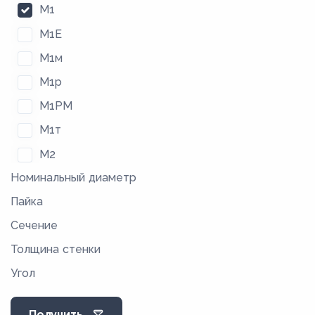
М1
М1Е
М1м
М1р
М1РМ
М1т
М2
Номинальный диаметр
М2м
Пайка
М2р
Сечение
М2РМ
Толщина стенки
М2т
Угол
М3
М3М
Получить