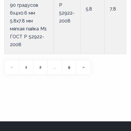
90 градусов
Р
5,8
7,8
6х4х0.6 мм
52922-
5.8х7.8 мм
2008
мягкая пайка М1
ГОСТ Р 52922-
2008
1
2
...
9